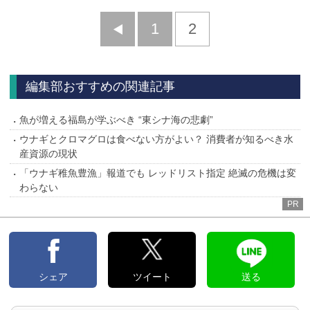
前
1
2
へ
編集部おすすめの関連記事
魚が増える福島が学ぶべき “東シナ海の悲劇”
ウナギとクロマグロは食べない方がよい？ 消費者が知るべき水
産資源の現状
「ウナギ稚魚豊漁」報道でも レッドリスト指定 絶滅の危機は変
わらない
PR
シェア
ツイート
送る