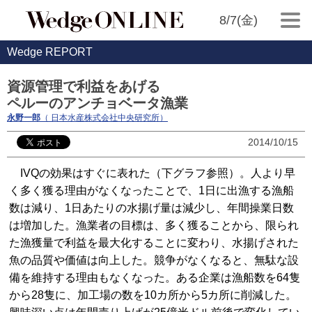
8/7(金)
Wedge REPORT
資源管理で利益をあげる
ペルーのアンチョベータ漁業
永野一郎
（ 日本水産株式会社中央研究所）
2014/10/15
IVQの効果はすぐに表れた（下グラフ参照）。人より早
く多く獲る理由がなくなったことで、1日に出漁する漁船
数は減り、1日あたりの水揚げ量は減少し、年間操業日数
は増加した。漁業者の目標は、多く獲ることから、限られ
た漁獲量で利益を最大化することに変わり、水揚げされた
魚の品質や価値は向上した。競争がなくなると、無駄な設
備を維持する理由もなくなった。ある企業は漁船数を64隻
から28隻に、加工場の数を10カ所から5カ所に削減した。