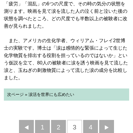
「疲労」「混乱」の6つの尺度で、その時の気分の状態を
測ります。映画を見て涙を流した人の泣く前と泣いた後の
状態を調べたところ、どの尺度でも半数以上の被験者に改
善が見られました。
また、アメリカの生化学者、ウィリアム・フレイ2世博
士の実験です。博士は「涙は感情的な緊張によって生じた
化学物質を排出する役割を担っているのではないか」とい
う仮説を立て、80人の被験者に涙を誘う映画を見て流した
涙と、玉ねぎの刺激物質によって流した涙の成分を比較し
ました。
次ページ » 涙活を世界にも広めたい
前
1
2
3
4
次