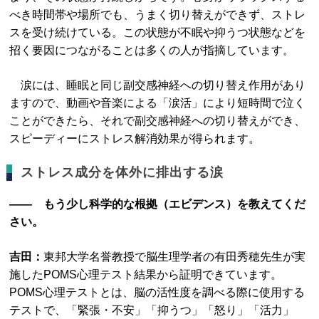
べき時間帯や場所でも、うまく切り替えができず、ストレ
スを受け続けている。この状態が不眠や抑うつ状態などを
招く要因につながることは多くの人が指摘しています。
涙には、睡眠と同じ副交感神経への切り替え作用があり
ますので、動画や音楽による「涙活」により短時間で泣く
ことができたら、それで副交感神経への切り替えができ、
スピーディーにストレス解消効果が得られます。
ストレス成分を体外に排出する涙
―― もう少し科学的な根拠（エビデンス）を教えてくだ
さい。
吉田：
東邦大学名誉教授で脳生理学者の有田秀穂先生が実
施したPOMS心理テスト結果から証明できています。
POMS心理テストとは、脳の活性度を調べる際に使用する
テストで、「緊張・不安」「抑うつ」「怒り」「活力」