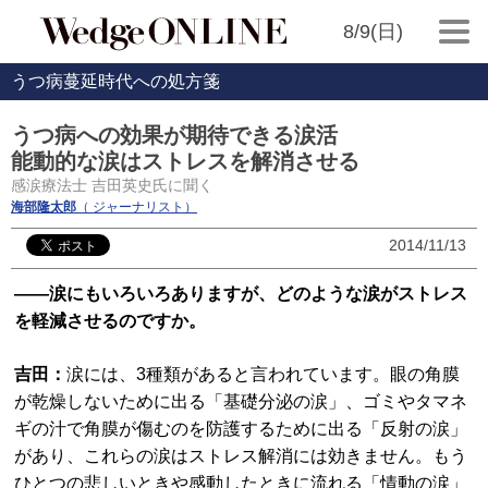
8/9(日)
うつ病蔓延時代への処方箋
うつ病への効果が期待できる涙活
能動的な涙はストレスを解消させる
感涙療法士 吉田英史氏に聞く
海部隆太郎
（ ジャーナリスト）
2014/11/13
――涙にもいろいろありますが、どのような涙がストレス
を軽減させるのですか。
吉田：
涙には、3種類があると言われています。眼の角膜
が乾燥しないために出る「基礎分泌の涙」、ゴミやタマネ
ギの汁で角膜が傷むのを防護するために出る「反射の涙」
があり、これらの涙はストレス解消には効きません。もう
ひとつの悲しいときや感動したときに流れる「情動の涙」