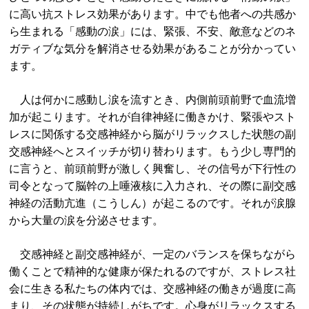
に高い抗ストレス効果があります。中でも他者への共感か
ら生まれる「感動の涙」には、緊張、不安、敵意などのネ
ガティブな気分を解消させる効果があることが分かってい
ます。
人は何かに感動し涙を流すとき、内側前頭前野で血流増
加が起こります。それが自律神経に働きかけ、緊張やスト
レスに関係する交感神経から脳がリラックスした状態の副
交感神経へとスイッチが切り替わります。もう少し専門的
に言うと、前頭前野が激しく興奮し、その信号が下行性の
司令となって脳幹の上唾液核に入力され、その際に副交感
神経の活動亢進（こうしん）が起こるのです。それが涙腺
から大量の涙を分泌させます。
交感神経と副交感神経が、一定のバランスを保ちながら
働くことで精神的な健康が保たれるのですが、ストレス社
会に生きる私たちの体内では、交感神経の働きが過度に高
まり、その状態が持続しがちです。心身がリラックスする