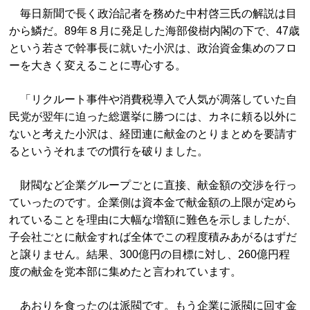
毎日新聞で長く政治記者を務めた中村啓三氏の解説は目
から鱗だ。89年８月に発足した海部俊樹内閣の下で、47歳
という若さで幹事長に就いた小沢は、政治資金集めのフロ
ーを大きく変えることに専心する。
「リクルート事件や消費税導入で人気が凋落していた自
民党が翌年に迫った総選挙に勝つには、カネに頼る以外に
ないと考えた小沢は、経団連に献金のとりまとめを要請す
るというそれまでの慣行を破りました。
財閥など企業グループごとに直接、献金額の交渉を行っ
ていったのです。企業側は資本金で献金額の上限が定めら
れていることを理由に大幅な増額に難色を示しましたが、
子会社ごとに献金すれば全体でこの程度積みあがるはずだ
と譲りません。結果、300億円の目標に対し、260億円程
度の献金を党本部に集めたと言われています。
あおりを食ったのは派閥です。もう企業に派閥に回す金