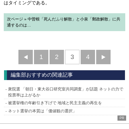
はタイミングである。
次ページ » 中曽根「死んだふり解散」と小泉「郵政解散」に共
通するのは…
前
1
2
3
4
次
へ
へ
編集部おすすめの関連記事
衆院選 「朝日・東大谷口研究室共同調査」が話題 ネットの力で
投票率は上がるか
被選挙権の年齢引き下げで 地域と民主主義の再生を
ネット選挙の本質は「価値観の選択」
PR