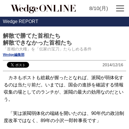
8/10(月)
Wedge REPORT
解散で勝てた首相たち
解散できなかった首相たち
「首相の大権」を「伝家の宝刀」たらしめる条件
Wedge編集部
2014/12/16
カネもポストも総裁が握ったとなれば、派閥が弱体化す
るのは当たり前だ。いまでは、国会の進捗を確認する情報
収集の場としてのランチが、派閥の最大の効用なのだとい
う。
「実は派閥弱体化の端緒を開いたのは、90年代の政治制
度改革ではなく、89年の小沢一郎幹事長です」