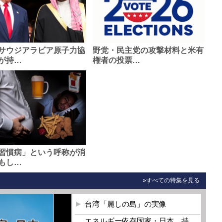
サウジアラビア原子力協
野党・民主党の攻撃材料と米有
が持…
権者の投票…
習慣病」という呼称が消
もし…
»すべての特集を見る
台湾「麗しの島」の実像
エネルギー依存国家・日本 持