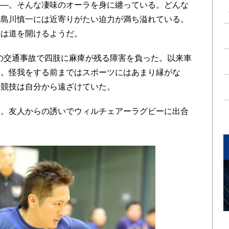
―。そんな凄味のオーラを身に纏っている。どんな
の島川慎一には近寄りがたい迫力が満ち溢れている。
には道を開けるようだ。
中の交通事故で四肢に麻痺が残る障害を負った。以来車
た。怪我をする前まではスポーツにはあまり縁がな
な競技は自分から遠ざけていた。
。友人からの誘いでウィルチェアーラグビーに出合