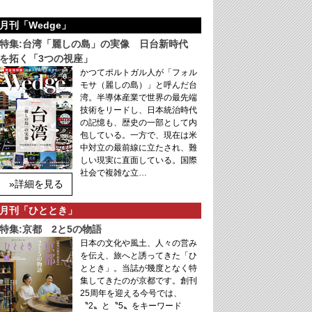
月刊「Wedge」
特集:台湾「麗しの島」の実像 日台新時代
を拓く「3つの視座」
かつてポルトガル人が「フォル
モサ（麗しの島）」と呼んだ台
湾。半導体産業で世界の最先端
技術をリードし、日本統治時代
の記憶も、歴史の一部として内
包している。一方で、現在は米
中対立の最前線に立たされ、難
しい現実に直面している。国際
社会で複雑な立…
»詳細を見る
月刊「ひととき」
特集:京都 2と5の物語
日本の文化や風土、人々の営み
を伝え、旅へと誘ってきた「ひ
ととき」。当誌が幾度となく特
集してきたのが京都です。創刊
25周年を迎える今号では、
〝2〟と〝5〟をキーワード