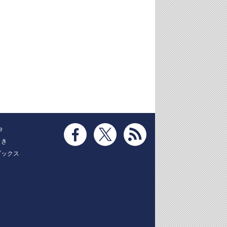
e
とき
ブックス