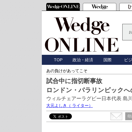
TOP
政治・経済
国際
ビ
あの負けがあってこそ
試合中に指切断事故
ロンドン・パラリンピックへ
ウィルチェアーラグビー日本代表 島川慎
大元よしき
（ ライター）
印