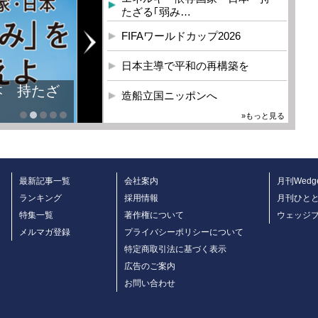
たざる｢弱み…
FIFAワールドカップ2026
日本主導で平和の再構築を
本 持たざ
造船立国ニッポンへ
»もっと見る
最新記事一覧
会社案内
月刊Wedg
ランキング
採用情報
月刊ひと
特集一覧
著作権について
ウェッジ
メルマガ登録
プライバシーポリシーについて
特定商取引法に基づく表示
広告のご案内
お問い合わせ