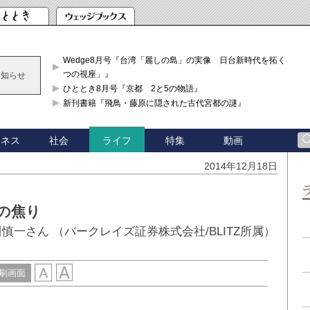
Wedge8月号『台湾「麗しの島」の実像 日台新時代を拓く「3
つの視座」』
お知らせ
ひととき8月号『京都 2と5の物語』
新刊書籍『飛鳥・藤原に隠された古代宮都の謎』
ジネス
社会
特集
動画
ライフ
2014年12月18日
の焦り
一さん （バークレイズ証券株式会社/BLITZ所属）
刷画面