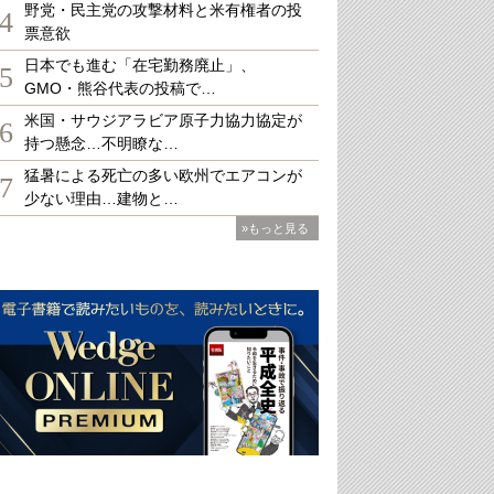
野党・民主党の攻撃材料と米有権者の投
4
票意欲
日本でも進む「在宅勤務廃止」、
5
GMO・熊谷代表の投稿で…
米国・サウジアラビア原子力協力協定が
6
持つ懸念…不明瞭な…
猛暑による死亡の多い欧州でエアコンが
7
少ない理由…建物と…
»もっと見る