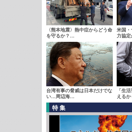
〈熊本地震〉熱中症からどう命
米国・
を守るか？…
力協定
台湾有事の脅威は日本だけでな
「生活
い…周辺海…
えるか
特集