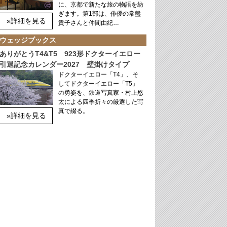
に、京都で新たな旅の物語を紡
ぎます。第1部は、俳優の常盤
»詳細を見る
貴子さんと仲間由紀…
ウェッジブックス
ありがとうT4&T5 923形ドクターイエロー
引退記念カレンダー2027 壁掛けタイプ
ドクターイエロー「T4」、そ
してドクターイエロー「T5」
の勇姿を、鉄道写真家・村上悠
太による四季折々の厳選した写
真で綴る。
»詳細を見る