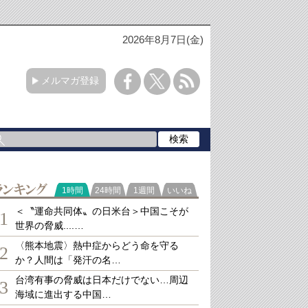
2026年8月7日(金)
メルマガ登録
ランキング
1時間
24時間
1週間
いいね
＜〝運命共同体〟の日米台＞中国こそが
1
世界の脅威....…
〈熊本地震〉熱中症からどう命を守る
2
か？人間は「発汗の名…
台湾有事の脅威は日本だけでない…周辺
3
海域に進出する中国…