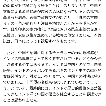
の促進が対抗策になり得ることは、スリランカで、中国の
支援による港湾建設が腐敗の温床になっているとの批判が
高まった結果、選挙で政権交代が起こり、「真珠の首飾
り」の一角が崩れたと注目を浴びたことからも明らかで
す。日米印豪の協力強化、地域における民主主義の促進・
支援は、安倍政権が進めている戦略に他なりません。本論
説は、日本にとっても歓迎すべきものです。
ただ、中国の意図に対するチェラニーの強い危機感が、
インドの指導層によって広く共有されているかどうか今少
し注視する必要はあります。インドは中国との間で、国境
紛争、インドのライバルであるパキスタンと中国の戦略的
友好関係など、対立点がありますが、中国との対決は望ん
でいません。非同盟の名残も払拭しきれていないでしょ
う。とはいえ、最終的には、インドが歴史的優位を当然視
してきたインド洋で中国が優位を確立することを容認でき
るとは思われません。