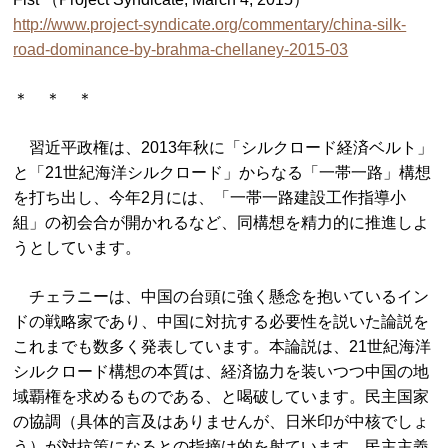
http://www.project-syndicate.org/commentary/china-silk-
road-dominance-by-brahma-chellaney-2015-03
＊ ＊ ＊
習近平政権は、2013年秋に「シルクロード経済ベルト」
と「21世紀海洋シルクロード」からなる「一帯一路」構想
を打ち出し、今年2月には、「一帯一路建設工作指導小
組」の初会合が開かれるなど、同構想を精力的に推進しよ
うとしています。
チェラニーは、中国の台頭に強く懸念を抱いているイン
ドの戦略家であり、中国に対抗する必要性を説いた論説を
これまでも数多く発表しています。本論説は、21世紀海洋
シルクロード構想の本質は、経済協力を装いつつ中国の地
域覇権を求めるものである、と喝破しています。民主国家
の協調（具体的言及はありませんが、日米印が中核でしょ
う）が対抗策になるとの指摘は的を射ています。民主主義