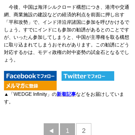
今後、中国は海洋シルクロード構想につき、港湾や交通
網、商業施設の建設などの経済的利点を前面に押し出す
「平和攻勢」で、インド洋沿岸諸国に参加を呼びかけるで
しょう。すでにインドにも参加の勧誘があるとのことです
が、いったん参加してしまうと、中国が主導権を取る構想
に取り込まれてしまうおそれがあります。この勧誘にどう
対応するかは、モディ政権の対中姿勢の試金石となるでし
ょう。
▲「WEDGE Infinity」の
新着記事
などをお届けしていま
す。
前
1
2