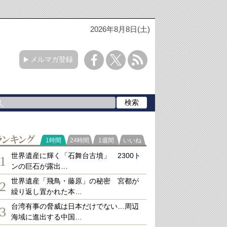
2026年8月8日(土)
メルマガ登録
ランキング
1時間
24時間
1週間
いいね
世界遺産に輝く「石舞台古墳」 2300ト
1
ンの巨石が露出…
世界遺産「飛鳥・藤原」の秘密 宮都が
2
繰り返し置かれた本…
台湾有事の脅威は日本だけでない…周辺
3
海域に進出する中国…