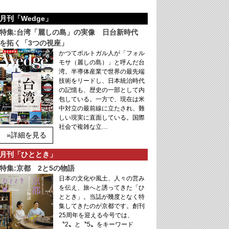
月刊「Wedge」
特集:台湾「麗しの島」の実像 日台新時代
を拓く「3つの視座」
かつてポルトガル人が「フォル
モサ（麗しの島）」と呼んだ台
湾。半導体産業で世界の最先端
技術をリードし、日本統治時代
の記憶も、歴史の一部として内
包している。一方で、現在は米
中対立の最前線に立たされ、難
しい現実に直面している。国際
社会で複雑な立…
»詳細を見る
月刊「ひととき」
特集:京都 2と5の物語
日本の文化や風土、人々の営み
を伝え、旅へと誘ってきた「ひ
ととき」。当誌が幾度となく特
集してきたのが京都です。創刊
25周年を迎える今号では、
〝2〟と〝5〟をキーワード