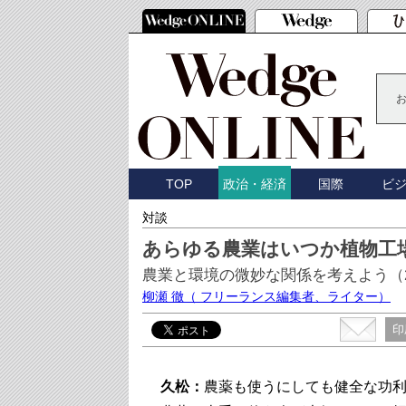
TOP
国際
ビ
政治・経済
対談
あらゆる農業はいつか植物工
農業と環境の微妙な関係を考えよう（
柳瀬 徹
（ フリーランス編集者、ライター）
印
久松：
農薬も使うにしても健全な功