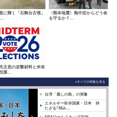
産に輝く「石舞台古墳」
〈熊本地震〉熱中症からどう命
0…
を守るか？…
民主党の攻撃材料と米有
投票…
»すべての特集を見る
台湾「麗しの島」の実像
エネルギー依存国家・日本 持
たざる｢弱み…
FIFAワールドカップ2026