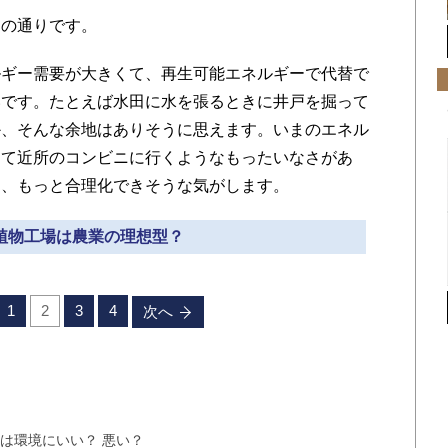
その通りです。
ルギー需要が大きくて、再生可能エネルギーで代替で
いです。たとえば水田に水を張るときに井戸を掘って
か、そんな余地はありそうに思えます。いまのエネル
って近所のコンビニに行くようなもったいなさがあ
も、もっと合理化できそうな気がします。
 植物工場は農業の理想型？
1
2
3
4
次へ
は環境にいい？ 悪い？