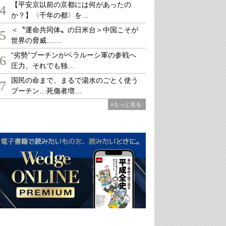
【平安京以前の京都には何があったの
4
か？】〈千年の都〉を…
＜〝運命共同体〟の日米台＞中国こそが
5
世界の脅威....…
“劣勢”プーチンがベラルーシ軍の参戦へ
6
圧力、それでも独…
国民の命まで、まるで湯水のごとく使う
7
プーチン…死傷者増…
»もっと見る