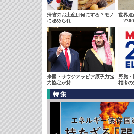
帰省のお土産は何にする？モノ
世界遺
に秘められ…
230
米国・サウジアラビア原子力協
野党・
力協定が持…
権者の
特集