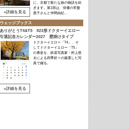
に、京都で新たな旅の物語を紡
ぎます。第1部は、俳優の常盤
»詳細を見る
貴子さんと仲間由紀…
ウェッジブックス
ありがとうT4&T5 923形ドクターイエロー
引退記念カレンダー2027 壁掛けタイプ
ドクターイエロー「T4」、そ
してドクターイエロー「T5」
の勇姿を、鉄道写真家・村上悠
太による四季折々の厳選した写
真で綴る。
»詳細を見る