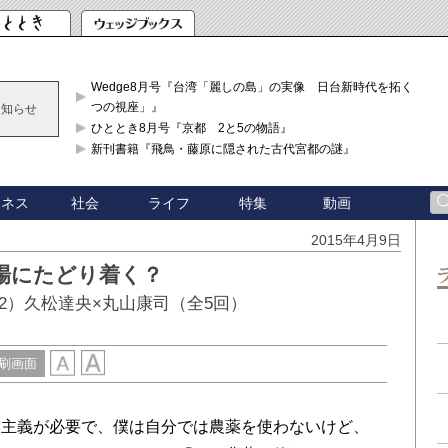
Wedge8月号『台湾「麗しの島」の実像 日台新時代を拓く「3
つの視座」』
お知らせ
ひととき8月号『京都 2と5の物語』
新刊書籍『飛鳥・藤原に隠された古代宮都の謎』
ジネス
社会
ライフ
特集
動画
2015年4月9日
場にたどり着く？
2）久松達央×丸山康司（全5回）
刷画面
利主義が必要で、僕は自分では農薬を使わないけど、