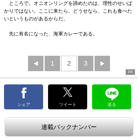
ところで。オニオンリングを諦めたのは、理性のせいば
かりではない。ここに来たら、どうせなら、これも食べた
いというものがあるからだ。
先に有名になった、海軍カレーである。
前
1
2
3
次
PR
へ
へ
シェア
ツイート
送る
連載バックナンバー