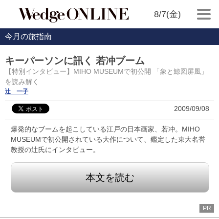
8/7(金)
今月の旅指南
キーパーソンに訊く 若冲ブーム
【特別インタビュー】MIHO MUSEUMで初公開 「象と鯨図屏風」
を読み解く
辻 一子
2009/09/08
爆発的なブームを起こしている江戸の日本画家、若冲。MIHO
MUSEUMで初公開されている大作について、鑑定した東大名誉
教授の辻氏にインタビュー。
本文を読む
PR