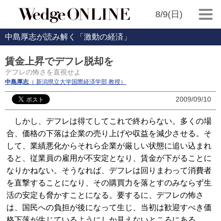
8/9(日)
中島厚志が読み解く「激動の経済」
賃金上昇でデフレ脱却を
デフレの怖さを直視せよ
中島厚志
（ 新潟県立大学国際経済学部 教授）
2009/09/10
しかし、デフレは得てしてこれで終わらない。多くの場
合、価格の下落は企業の売り上げや収益を減少させる。そ
して、業績悪化からそれら企業が厳しい状態に追い込まれ
ると、従業員の雇用が不安定となり、賃金が下がることに
なりかねない。そうなれば、デフレは回りまわって消費者
を直撃することになり、その購買力を落とすのみならず生
活の安定も脅かすことになる。要するに、デフレの怖さ
は、国民への負担が後になって生じ、当初は歓迎すべき価
格下落が生じているようにしか見えないところにある。