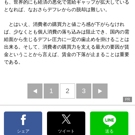
も、世界的にも経済の悪化で需給ギャップが拡大している
となれば、なおさらデフレからの脱却は難しい。
とはいえ、消費者の購買力と値ごろ感が下がらなけれ
ば、少なくとも個人消費の落ち込みは阻止でき、国内の需
給面から生じるデフレ圧力に一定の歯止めを掛けることは
出来る。そして、消費者の購買力を支える最大の要因が賃
金ということから言えば、賃金の下落が止まることは重要
である。
前
1
2
3
次
PR
へ
へ
シェア
ツイート
送る