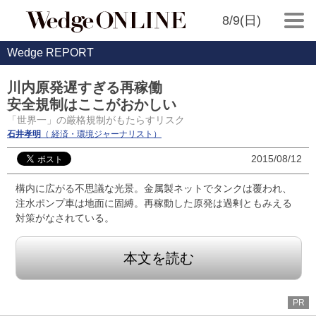
8/9(日)
Wedge REPORT
川内原発遅すぎる再稼働
安全規制はここがおかしい
「世界一」の厳格規制がもたらすリスク
石井孝明
（ 経済・環境ジャーナリスト）
2015/08/12
構内に広がる不思議な光景。金属製ネットでタンクは覆われ、
注水ポンプ車は地面に固縛。再稼動した原発は過剰ともみえる
対策がなされている。
本文を読む
PR