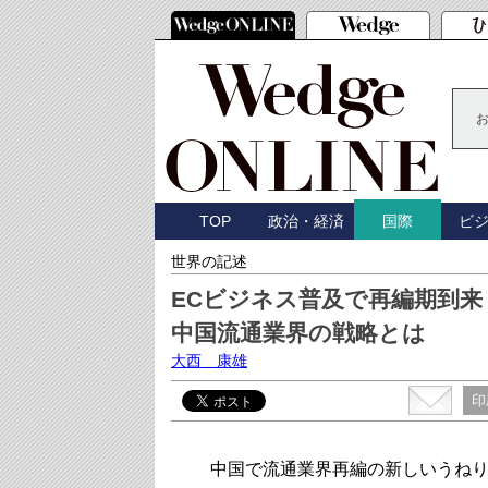
TOP
政治・経済
ビ
国際
世界の記述
ECビジネス普及で再編期到来
中国流通業界の戦略とは
大西 康雄
印
中国で流通業界再編の新しいうねり