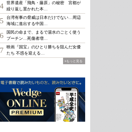
世界遺産「飛鳥・藤原」の秘密 宮都が
4
繰り返し置かれた本…
台湾有事の脅威は日本だけでない…周辺
5
海域に進出する中国…
国民の命まで、まるで湯水のごとく使う
6
プーチン…死傷者増…
映画『国宝』のひとり勝ちを阻んだ女優
7
たち 不惑を迎える…
»もっと見る