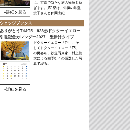
に、京都で新たな旅の物語を紡
ぎます。第1部は、俳優の常盤
»詳細を見る
貴子さんと仲間由紀…
ウェッジブックス
ありがとうT4&T5 923形ドクターイエロー
引退記念カレンダー2027 壁掛けタイプ
ドクターイエロー「T4」、そ
してドクターイエロー「T5」
の勇姿を、鉄道写真家・村上悠
太による四季折々の厳選した写
真で綴る。
»詳細を見る