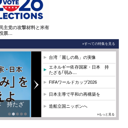
民主党の攻撃材料と米有
投票…
»すべての特集を見る
台湾「麗しの島」の実像
エネルギー依存国家・日本 持
たざる｢弱み…
FIFAワールドカップ2026
日本主導で平和の再構築を
本 持たざ
造船立国ニッポンへ
»もっと見る