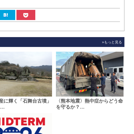
»もっと見る
産に輝く「石舞台古墳」
〈熊本地震〉熱中症からどう命
0…
を守るか？…