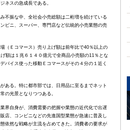
ビジネスの急成長である。
み不振な中、全社会小売総額は二桁増を続けている
コンビニ、スーパー、専門店など伝統的小売業態の売
。
場（Ｅコマース）売り上げ額は前年比で40％以上の
上げ額は１兆６１４０億元で全商品小売額の11％とな
信デバイス使った移動Ｅコマースがその４分の１近く
がある。特に都市部では、日用品に至るまでネット
日常の光景となりつつある。
業界自身が、消費需要の把握や業態の近代化で出遅
量販店、コンビニなどの先進国型業態が急速に普及し
旧態依然な戦略が主流を占めてきた。消費者の要求が