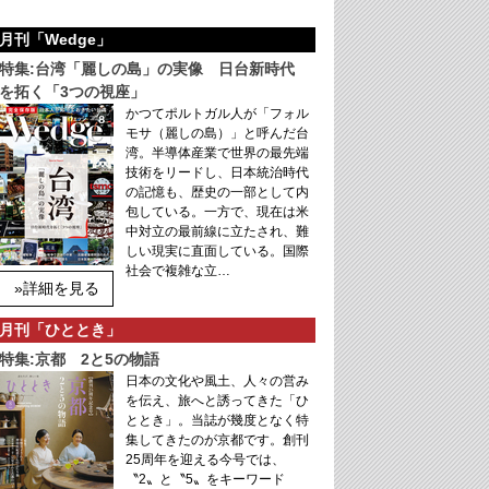
月刊「Wedge」
特集:台湾「麗しの島」の実像 日台新時代
を拓く「3つの視座」
かつてポルトガル人が「フォル
モサ（麗しの島）」と呼んだ台
湾。半導体産業で世界の最先端
技術をリードし、日本統治時代
の記憶も、歴史の一部として内
包している。一方で、現在は米
中対立の最前線に立たされ、難
しい現実に直面している。国際
社会で複雑な立…
»詳細を見る
月刊「ひととき」
特集:京都 2と5の物語
日本の文化や風土、人々の営み
を伝え、旅へと誘ってきた「ひ
ととき」。当誌が幾度となく特
集してきたのが京都です。創刊
25周年を迎える今号では、
〝2〟と〝5〟をキーワード