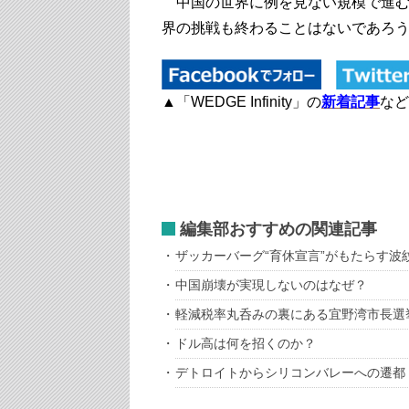
中国の世界に例を見ない規模で進む
界の挑戦も終わることはないであろ
▲「WEDGE Infinity」の
新着記事
など
編集部おすすめの関連記事
ザッカーバーグ“育休宣言”がもたらす波
中国崩壊が実現しないのはなぜ？
軽減税率丸呑みの裏にある宜野湾市長選
ドル高は何を招くのか？
デトロイトからシリコンバレーへの遷都