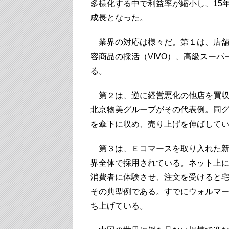
多様化する中で利益率が縮小し、15年
成長となった。
業界の対応は様々だ。第１は、店舗
容商品の採活（VIVO）、高級スーパ
る。
第２は、逆に経営悪化の他店を買収
北京物美グループがその代表例。同
を傘下に収め、売り上げを伸ばして
第３は、Ｅコマースを取り入れた新
界全体で採用されている。ネット上
消費者に体験させ、注文を受けると宅配で届け
その典型例である。すでにウォルマ
ち上げている。