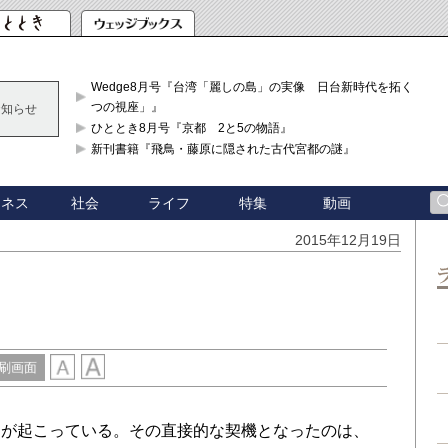
Wedge8月号『台湾「麗しの島」の実像 日台新時代を拓く「3
つの視座」』
お知らせ
ひととき8月号『京都 2と5の物語』
新刊書籍『飛鳥・藤原に隠された古代宮都の謎』
ジネス
社会
ライフ
特集
動画
2015年12月19日
刷画面
が起こっている。その直接的な契機となったのは、