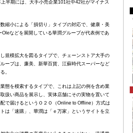
上半期には、大手小売企業101社中42社がマイナス
数縮小による「損切り」タイプの対応で、健康・美
ーOleなどを展開している華潤グループが代表例であ
し規模拡大を図るタイプで、チェーンストア大手の
グループは、廉美、新華百貨、江蘇時代スーパーなど
いる。
業態を模索するタイプで、これは上記の例を含め業
に取扱い商品を展示し、実体店舗にその実物を置いて
るというＯ２Ｏ（Online to Offline）方式は
ートは「速購」、華潤は「ｅ万家」というサイトを立