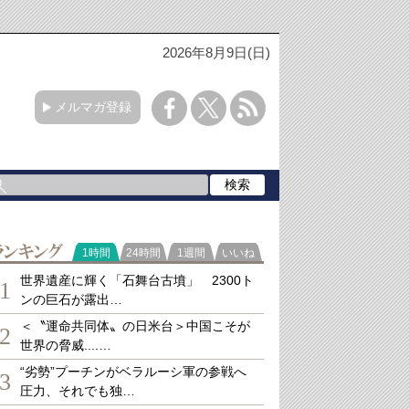
2026年8月9日(日)
メルマガ登録
ランキング
1時間
24時間
1週間
いいね
世界遺産に輝く「石舞台古墳」 2300ト
1
ンの巨石が露出…
＜〝運命共同体〟の日米台＞中国こそが
2
世界の脅威....…
“劣勢”プーチンがベラルーシ軍の参戦へ
3
圧力、それでも独…