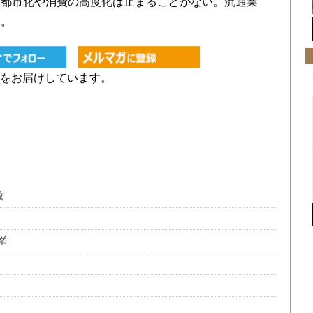
都市化や消費の高度化は止まることがない。流通業
う。
をお届けしています。
紋
挙