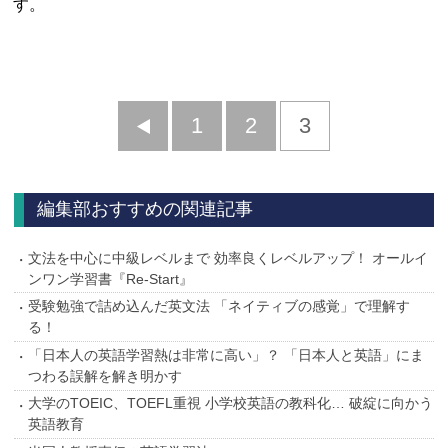
す。
前
1
2
3
へ
編集部おすすめの関連記事
文法を中心に中級レベルまで 効率良くレベルアップ！ オールイ
ンワン学習書『Re-Start』
受験勉強で詰め込んだ英文法 「ネイティブの感覚」で理解す
る！
「日本人の英語学習熱は非常に高い」？ 「日本人と英語」にま
つわる誤解を解き明かす
大学のTOEIC、TOEFL重視 小学校英語の教科化… 破綻に向かう
英語教育