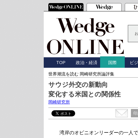
TOP
政治・経済
ビ
国際
世界潮流を読む 岡崎研究所論評集
サウジ外交の新動向
変化する米国との関係性
岡崎研究所
印
湾岸のオピニオンリーダーの一人であるAhmed O