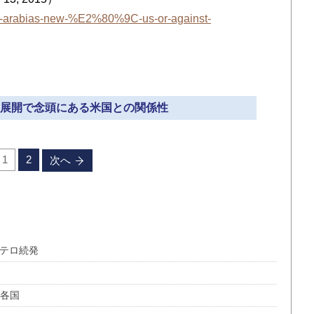
saudi-arabias-new-%E2%80%9C-us-or-against-
外交展開で念頭にある米国との関係性
1
2
次へ
でテロ続発
る各国