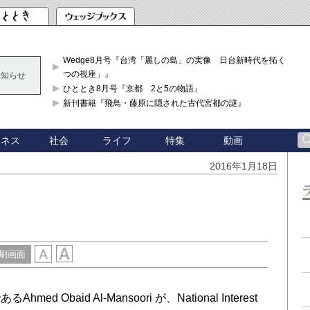
Wedge8月号『台湾「麗しの島」の実像 日台新時代を拓く「3
つの視座」』
お知らせ
ひととき8月号『京都 2と5の物語』
新刊書籍『飛鳥・藤原に隠された古代宮都の謎』
ジネス
社会
ライフ
特集
動画
2016年1月18日
刷画面
baid Al-Mansoori が、National Interest