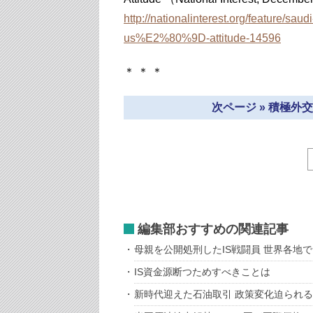
http://nationalinterest.org/feature/
us%E2%80%9D-attitude-14596
＊ ＊ ＊
次ページ » 積極
編集部おすすめの関連記事
母親を公開処刑したIS戦闘員 世界各地
IS資金源断つためすべきことは
新時代迎えた石油取引 政策変化迫られ