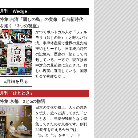
月刊「Wedge」
特集:台湾「麗しの島」の実像 日台新時代
を拓く「3つの視座」
かつてポルトガル人が「フォル
モサ（麗しの島）」と呼んだ台
湾。半導体産業で世界の最先端
技術をリードし、日本統治時代
の記憶も、歴史の一部として内
包している。一方で、現在は米
中対立の最前線に立たされ、難
しい現実に直面している。国際
社会で複雑な立…
»詳細を見る
月刊「ひととき」
特集:京都 2と5の物語
日本の文化や風土、人々の営み
を伝え、旅へと誘ってきた「ひ
ととき」。当誌が幾度となく特
集してきたのが京都です。創刊
25周年を迎える今号では、
〝2〟と〝5〟をキーワード