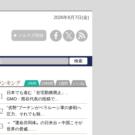
2026年8月7日(金)
メルマガ登録
ランキング
1時間
24時間
1週間
いいね
日本でも進む「在宅勤務廃止」、
1
GMO・熊谷代表の投稿で…
“劣勢”プーチンがベラルーシ軍の参戦へ
2
圧力、それでも独…
＜〝運命共同体〟の日米台＞中国こそが
3
世界の脅威....…