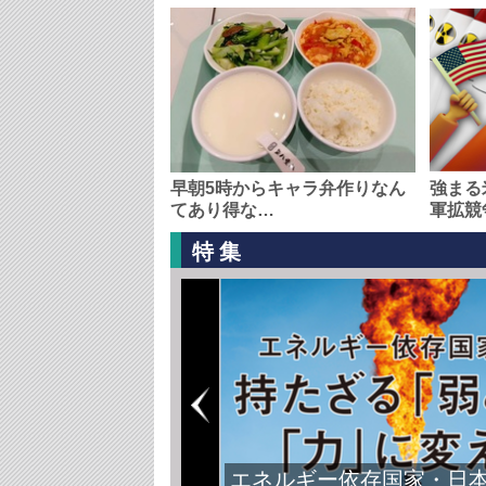
早朝5時からキャラ弁作りなん
強まる
てあり得な…
軍拡競
特集
エネルギー依存国家・日