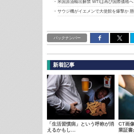
米国原油輸出解禁 WTIは再び国際価格へ
サウジ機がイエメンで大使館を爆撃か 
バックナンバー
新着記事
「生活習慣病」という呼称が消
CT画
えるかもし…
業証書