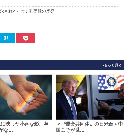
懸念されるイラン強硬派の反発
»もっと見る
像に映った小さな影、卒
＜〝運命共同体〟の日米台＞中
がな…
国こそが世…