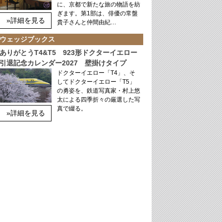
に、京都で新たな旅の物語を紡
ぎます。第1部は、俳優の常盤
»詳細を見る
貴子さんと仲間由紀…
ウェッジブックス
ありがとうT4&T5 923形ドクターイエロー
引退記念カレンダー2027 壁掛けタイプ
ドクターイエロー「T4」、そ
してドクターイエロー「T5」
の勇姿を、鉄道写真家・村上悠
太による四季折々の厳選した写
真で綴る。
»詳細を見る