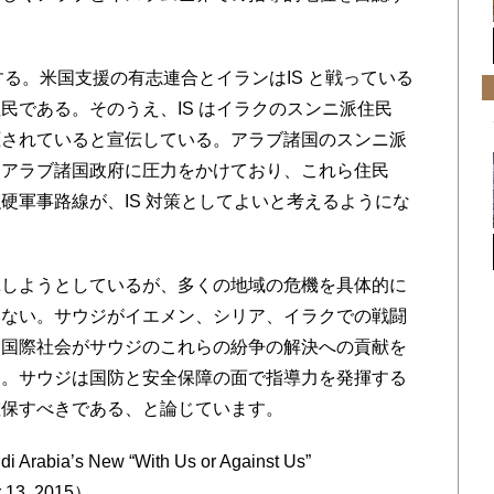
。
る。米国支援の有志連合とイランはIS と戦っている
民である。そのうえ、IS はイラクのスンニ派住民
圧されていると宣伝している。アラブ諸国のスンニ派
うアラブ諸国政府に圧力をかけており、これら住民
硬軍事路線が、IS 対策としてよいと考えるようにな
しようとしているが、多くの地域の危機を具体的に
いない。サウジがイエメン、シリア、イラクでの戦闘
、国際社会がサウジのこれらの紛争の解決への貢献を
る。サウジは国防と安全保障の面で指導力を発揮する
確保すべきである、と論じています。
Arabia’s New “With Us or Against Us”
er 13, 2015）