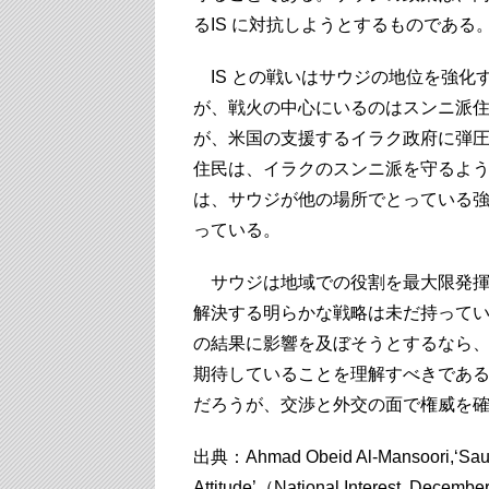
るIS に対抗しようとするものである
IS との戦いはサウジの地位を強化す
が、戦火の中心にいるのはスンニ派住
が、米国の支援するイラク政府に弾
住民は、イラクのスンニ派を守るよ
は、サウジが他の場所でとっている強
っている。
サウジは地域での役割を最大限発揮
解決する明らかな戦略は未だ持って
の結果に影響を及ぼそうとするなら
期待していることを理解すべきであ
だろうが、交渉と外交の面で権威を
出典：Ahmad Obeid Al-Mansoori,‘Saudi 
Attitude’（National Interest, Decemb