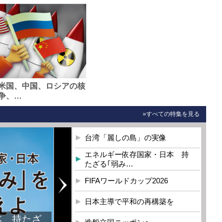
米国、中国、ロシアの核
争、…
»すべての特集を見る
台湾「麗しの島」の実像
エネルギー依存国家・日本 持
たざる｢弱み…
FIFAワールドカップ2026
日本主導で平和の再構築を
本 持たざ