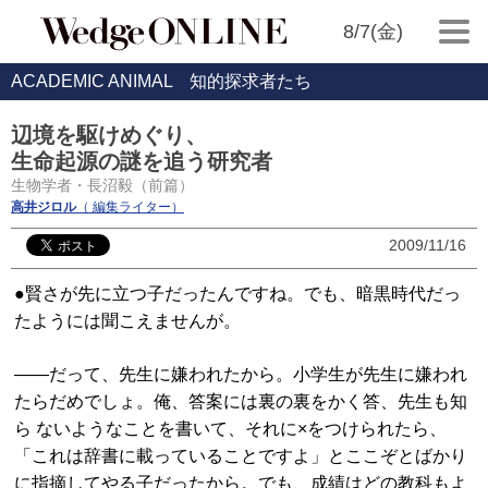
8/7(金)
ACADEMIC ANIMAL 知的探求者たち
辺境を駆けめぐり、
生命起源の謎を追う研究者
生物学者・長沼毅（前篇）
高井ジロル
（ 編集ライター）
2009/11/16
●賢さが先に立つ子だったんですね。でも、暗黒時代だっ
たようには聞こえませんが。
——だって、先生に嫌われたから。小学生が先生に嫌われ
たらだめでしょ。俺、答案には裏の裏をかく答、先生も知
ら ないようなことを書いて、それに×をつけられたら、
「これは辞書に載っていることですよ」とここぞとばかり
に指摘してやる子だったから。でも、成績はどの教科もよ