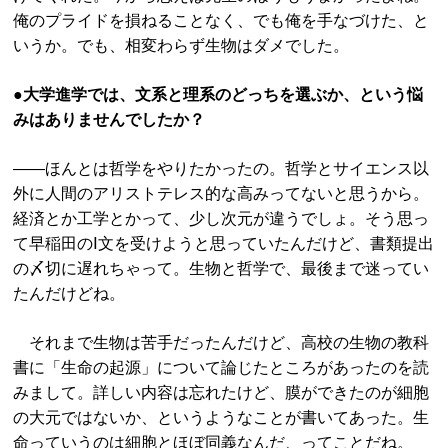
俺のプライドを損ねることなく、でも俺を手なづけた、と
いうか。でも、相変わらず生物はダメでした。
●
大学進学では、文系と理系のどっちを選ぶか、という悩
みはありませんでしたか？
——ほんとは哲学をやりたかったの。哲学とサイエンス以
外に人間のアリストテレス的な高みってないと思うから。
経済とか工学とかって、少し次元が違うでしょ。そう思っ
て早稲田のⅠ文を受けようと思っていたんだけど、書類提出
の〆切に遅れちゃって。生物と哲学で、最後まで迷ってい
たんだけどね。
それまで生物は苦手だったんだけど、高校の生物の教科
書に「生命の起源」について論じたところがあったのを読
みまして。詳しい内容は忘れたけど、膜ができたのが細胞
の大元ではないか、というようなことが書いてあった。生
命っていうのは細胞とほぼ同義なんだ、ってことだね。