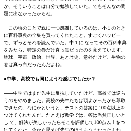
か、そういうことは自分で勉強していた。でもそんなの問
題に出なかったからね。
この頃のことで親に一つ感謝しているのは、小１のとき
に百科事典の全集を買ってくれたこと。すごくハッピー
で、ずっとそれを読んでいた。中１に なってその百科事典
をみたら、特定の巻だけ真っ黒だったのを覚えています。
地球、宇宙、政治、世界、あと歴史。意外だけど、生物の
巻は真っ白だったんだよね。
●
中学、高校でも同じような感じでしたか？
——中学ではまだ先生に反抗していたけど、高校では逆ら
うのをやめました。高校の先生たちは頭よかったから尊敬
できたの。なにかというと、テストの答案に 100点以上を
つけてくれたんだ。たとえば数学では、答は当然正しいと
し て、解法が美しかったらそこを評価して100点以上をつ
けてくれた。今から思えば先生のほうもうまかったよね。