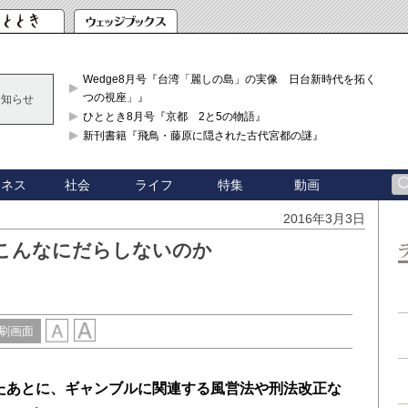
Wedge8月号『台湾「麗しの島」の実像 日台新時代を拓く「3
つの視座」』
お知らせ
ひととき8月号『京都 2と5の物語』
新刊書籍『飛鳥・藤原に隠された古代宮都の謎』
ジネス
社会
ライフ
特集
動画
2016年3月3日
こんなにだらしないのか
刷画面
たあとに、ギャンブルに関連する風営法や刑法改正な