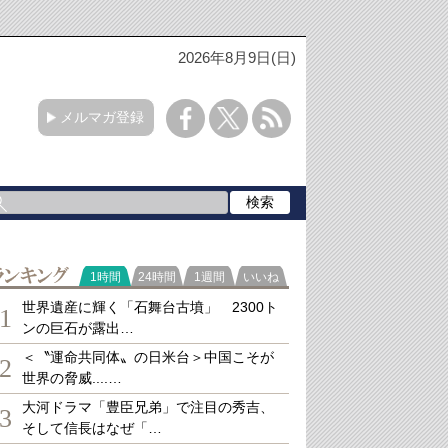
2026年8月9日(日)
メルマガ登録
ランキング
1時間
24時間
1週間
いいね
世界遺産に輝く「石舞台古墳」 2300ト
1
ンの巨石が露出…
＜〝運命共同体〟の日米台＞中国こそが
2
世界の脅威....…
大河ドラマ「豊臣兄弟」で注目の秀吉、
3
そして信長はなぜ「…