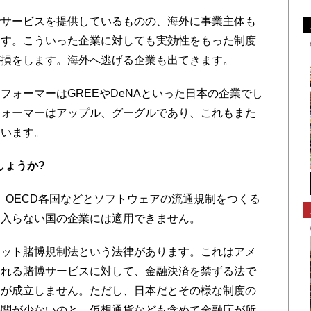
サービスを提供しているものの、海外に事業主体も
ます。こういった企業に対しても実効性をもった制度
が損をします。海外へ逃げる企業も出てきます。
ォーマーはGREEやDeNAといった日本の企業でし
フォーマーはアップル、グーグルであり、これもまた
ています。
しょうか?
OECD各国などとソフトウェアの流通規制をつくる
に入らない国の企業には適用できません。
ット賭博規制法という法律があります。これはアメ
られる賭博サービスに対して、金融決済を禁ずる法で
売が成立しません。ただし、日本だとその様な制度の
機関が少ないのと、仮想通貨なども含めて金融庁が所