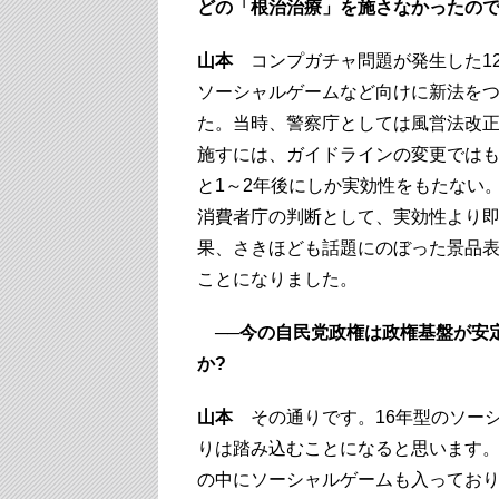
どの「根治治療」を施さなかったの
山本
コンプガチャ問題が発生した1
ソーシャルゲームなど向けに新法を
た。当時、警察庁としては風営法改
施すには、ガイドラインの変更では
と1～2年後にしか実効性をもたない
消費者庁の判断として、実効性より
果、さきほども話題にのぼった景品
ことになりました。
──今の自民党政権は政権基盤が安
か?
山本
その通りです。16年型のソーシ
りは踏み込むことになると思います
の中にソーシャルゲームも入ってお