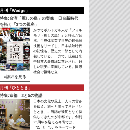
月刊「Wedge」
特集:台湾「麗しの島」の実像 日台新時代
を拓く「3つの視座」
かつてポルトガル人が「フォル
モサ（麗しの島）」と呼んだ台
湾。半導体産業で世界の最先端
技術をリードし、日本統治時代
の記憶も、歴史の一部として内
包している。一方で、現在は米
中対立の最前線に立たされ、難
しい現実に直面している。国際
社会で複雑な立…
»詳細を見る
月刊「ひととき」
特集:京都 2と5の物語
日本の文化や風土、人々の営み
を伝え、旅へと誘ってきた「ひ
ととき」。当誌が幾度となく特
集してきたのが京都です。創刊
25周年を迎える今号では、
〝2〟と〝5〟をキーワード