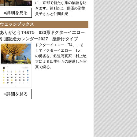
に、京都で新たな旅の物語を紡
ぎます。第1部は、俳優の常盤
»詳細を見る
貴子さんと仲間由紀…
ウェッジブックス
ありがとうT4&T5 923形ドクターイエロー
引退記念カレンダー2027 壁掛けタイプ
ドクターイエロー「T4」、そ
してドクターイエロー「T5」
の勇姿を、鉄道写真家・村上悠
太による四季折々の厳選した写
真で綴る。
»詳細を見る