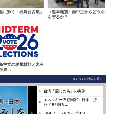
産に輝く「石舞台古墳」
〈熊本地震〉熱中症からどう命
0…
を守るか？…
民主党の攻撃材料と米有
投票…
»すべての特集を見る
台湾「麗しの島」の実像
エネルギー依存国家・日本 持
たざる｢弱み…
FIFAワールドカップ2026