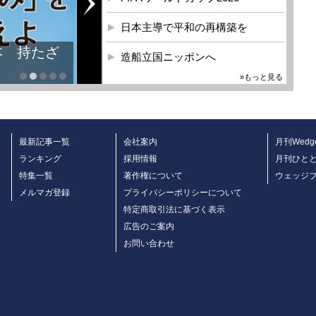
日本主導で平和の再構築を
本 持たざ
造船立国ニッポンへ
»もっと見る
最新記事一覧
会社案内
月刊Wedg
ランキング
採用情報
月刊ひと
特集一覧
著作権について
ウェッジ
メルマガ登録
プライバシーポリシーについて
特定商取引法に基づく表示
広告のご案内
お問い合わせ