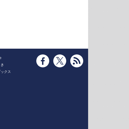
e
とき
ブックス