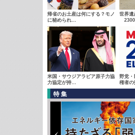
帰省のお土産は何にする？モノ
世界遺
に秘められ…
230
米国・サウジアラビア原子力協
野党・
力協定が持…
権者の
特集