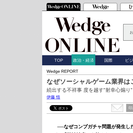
TOP
国際
ビ
政治・経済
Wedge REPORT
なぜソーシャルゲーム業界は
続出する不祥事 度を越す”射幸心煽り”
伊藤 悟
印
──なぜコンプガチャ問題が発生し