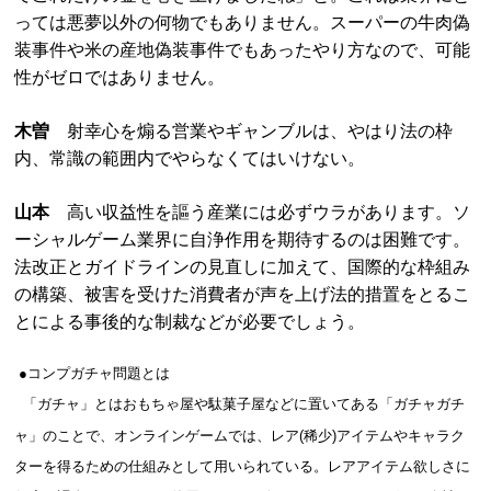
っては悪夢以外の何物でもありません。スーパーの牛肉偽
装事件や米の産地偽装事件でもあったやり方なので、可能
性がゼロではありません。
木曽
射幸心を煽る営業やギャンブルは、やはり法の枠
内、常識の範囲内でやらなくてはいけない。
山本
高い収益性を謳う産業には必ずウラがあります。ソ
ーシャルゲーム業界に自浄作用を期待するのは困難です。
法改正とガイドラインの見直しに加えて、国際的な枠組み
の構築、被害を受けた消費者が声を上げ法的措置をとるこ
とによる事後的な制裁などが必要でしょう。
●コンプガチャ問題とは
「ガチャ」とはおもちゃ屋や駄菓子屋などに置いてある「ガチャガチ
ャ」のことで、オンラインゲームでは、レア(稀少)アイテムやキャラク
ターを得るための仕組みとして用いられている。レアアイテム欲しさに