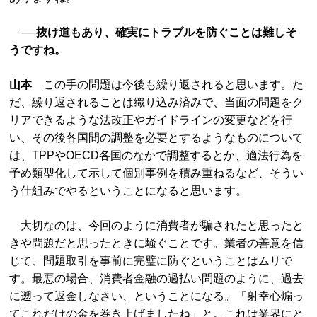
──抜け道もあり、確実にトラブルを防ぐことは難しそ
うですね。
山本
この手の問題は今後も繰り返されると思います。た
だ、繰り返されることは織り込み済みで、当面の問題をク
リアできるような法改正やガイドラインの変更などを行
い、その後各国間の調整を必要とするようなものについて
は、TPPやOECD各国のなかで調整するとか、適法行為を
予め類型化して示して個別事例を積み重ねるなど、そうい
う仕組みでやるということになると思います。
大切なのは、今回のように消費者が騙されたと思ったと
きや問題だと思ったときに騒ぐことです。業者の善意を信
じて、問題取引を事前に完璧に防ぐということはムリで
す。最悪の場合、消費者金融の過払い問題のように、過去
に遡って返金しなさい、ということになる。「射幸心煽っ
てこれだけの金を巻き上げましたね」と。これは業界にと