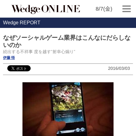
8/7(金)
Wedge REPORT
なぜソーシャルゲーム業界はこんなにだらしな
いのか
続出する不祥事 度を越す”射幸心煽り”
伊藤 悟
2016/03/03