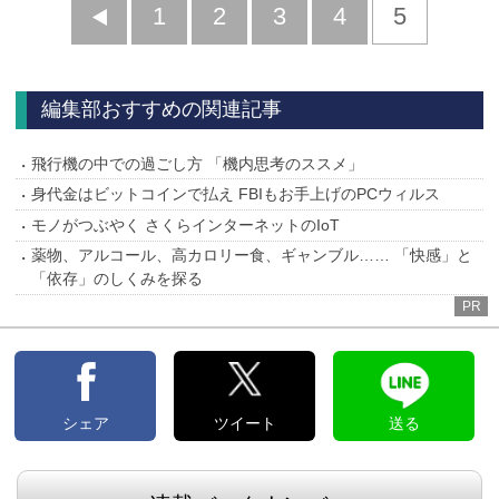
前
1
2
3
4
5
へ
編集部おすすめの関連記事
飛行機の中での過ごし方 「機内思考のススメ」
身代金はビットコインで払え FBIもお手上げのPCウィルス
モノがつぶやく さくらインターネットのIoT
薬物、アルコール、高カロリー食、ギャンブル…… 「快感」と
「依存」のしくみを探る
PR
シェア
ツイート
送る