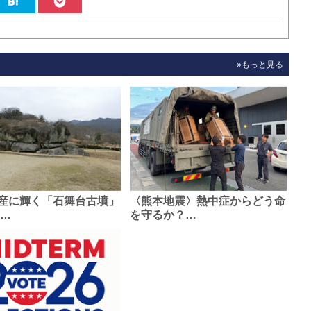
»もっと見る
産に輝く「石舞台古墳」
〈熊本地震〉熱中症からどう命
0…
を守るか？…