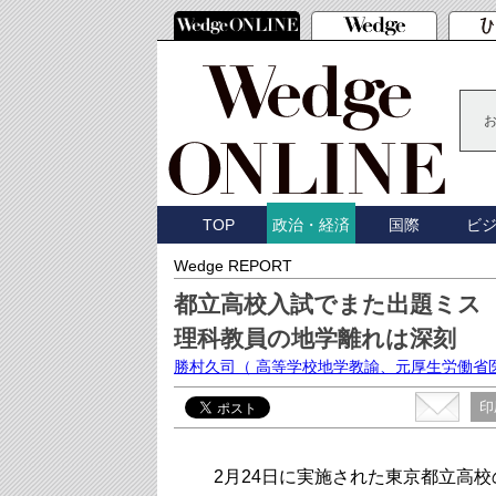
TOP
国際
ビ
政治・経済
Wedge REPORT
都立高校入試でまた出題ミス
理科教員の地学離れは深刻
勝村久司
（ 高等学校地学教諭、元厚生労働省
印
2月24日に実施された東京都立高校