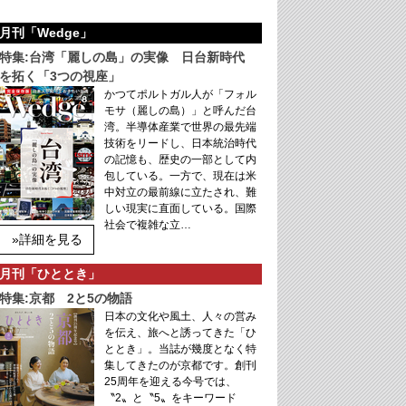
月刊「Wedge」
特集:台湾「麗しの島」の実像 日台新時代
を拓く「3つの視座」
かつてポルトガル人が「フォル
モサ（麗しの島）」と呼んだ台
湾。半導体産業で世界の最先端
技術をリードし、日本統治時代
の記憶も、歴史の一部として内
包している。一方で、現在は米
中対立の最前線に立たされ、難
しい現実に直面している。国際
社会で複雑な立…
»詳細を見る
月刊「ひととき」
特集:京都 2と5の物語
日本の文化や風土、人々の営み
を伝え、旅へと誘ってきた「ひ
ととき」。当誌が幾度となく特
集してきたのが京都です。創刊
25周年を迎える今号では、
〝2〟と〝5〟をキーワード