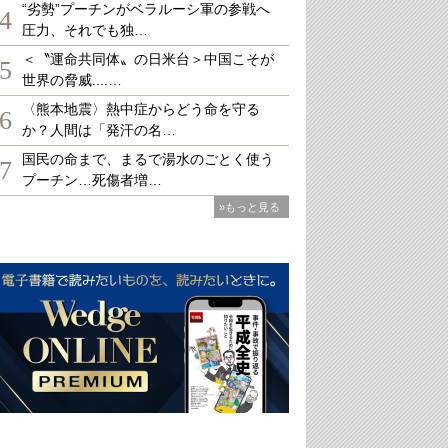
“劣勢”プーチンがベラルーシ軍の参戦へ
4
圧力、それでも独…
＜〝運命共同体〟の日米台＞中国こそが
5
世界の脅威....…
〈熊本地震〉熱中症からどう命を守る
6
か？人間は「発汗の名…
国民の命まで、まるで湯水のごとく使う
7
プーチン…死傷者増…
»もっと見る