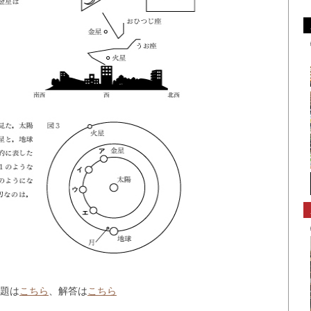
題は
こちら
、解答は
こちら