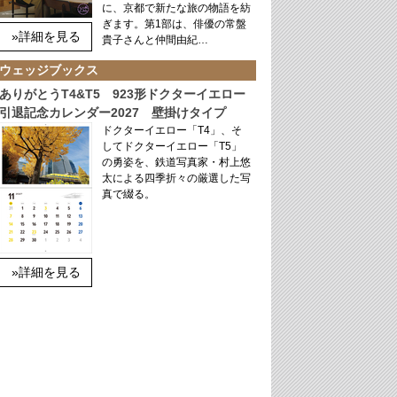
に、京都で新たな旅の物語を紡
ぎます。第1部は、俳優の常盤
»詳細を見る
貴子さんと仲間由紀…
ウェッジブックス
ありがとうT4&T5 923形ドクターイエロー
引退記念カレンダー2027 壁掛けタイプ
ドクターイエロー「T4」、そ
してドクターイエロー「T5」
の勇姿を、鉄道写真家・村上悠
太による四季折々の厳選した写
真で綴る。
»詳細を見る