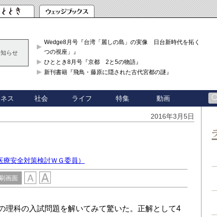
Wedge8月号『台湾「麗しの島」の実像 日台新時代を拓く「3
つの視座」』
お知らせ
ひととき8月号『京都 2と5の物語』
新刊書籍『飛鳥・藤原に隠された古代宮都の謎』
ジネス
社会
ライフ
特集
動画
2016年3月5日
医療安全対策検討ＷＧ委員）
刷画面
の理科の入試問題を解いてみて驚いた。正解として4