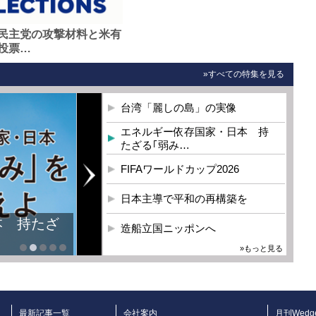
民主党の攻撃材料と米有
投票…
»すべての特集を見る
台湾「麗しの島」の実像
エネルギー依存国家・日本 持
たざる｢弱み…
FIFAワールドカップ2026
日本主導で平和の再構築を
本 持たざ
造船立国ニッポンへ
»もっと見る
最新記事一覧
会社案内
月刊Wedg