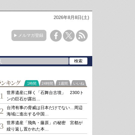
2026年8月8日(土)
メルマガ登録
ランキング
1時間
24時間
1週間
いいね
世界遺産に輝く「石舞台古墳」 2300ト
1
ンの巨石が露出…
台湾有事の脅威は日本だけでない…周辺
2
海域に進出する中国…
世界遺産「飛鳥・藤原」の秘密 宮都が
3
繰り返し置かれた本…