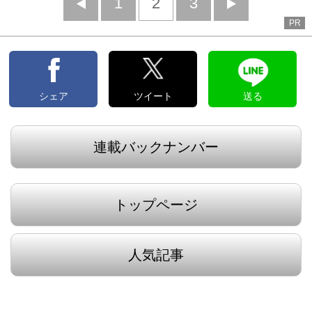
前
1
2
3
次
PR
へ
へ
シェア
ツイート
送る
連載バックナンバー
トップページ
人気記事