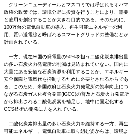
グリーンニューディールとマスコミでは呼ばれるオバマ
政権の政策では、環境分野に投資を行うことにより、需要
と雇用を創出することが大きな目的である。そのために、
100万台の電気自動車の導入、再生可能エネルギーの利
用、賢い送電線と呼ばれるスマートグリッドの整備などが
計画されている。
一方、現在米国の発電量の50%を担う二酸化炭素排出量
の多い石炭火力発電所の削減は見込まれていない。国内に
大量にある安価な石炭資源を利用することが、エネルギー
安全保障と電気代を抑制するために必要とされるからであ
る。このため、米国政府は石炭火力発電所の効率向上につ
ながる石炭ガス化複合発電(IGCC)の普及と石炭火力発電所
から排出される二酸化炭素を補足し、地中に固定化する
CCS技術の開発に力を入れている。
二酸化炭素排出量の多い石炭火力を維持する一方、再生
可能エネルギー、電気自動車に取り組む姿からは、環境よ