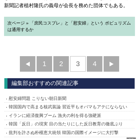
新聞記者植村隆氏の義母が会長を務めた団体でもある。
次ページ » 「庶民コスプレ」と「慰安婦」という ポピュリズム
は通用するか
前
1
2
3
4
次
へ
へ
編集部おすすめの関連記事
慰安婦問題 こりない朝日新聞
韓国国内で高まる核武装論 習近平もオバマもアテにならない
イランに経済復興ブーム 漁夫の利を得る強硬派
韓国「反日」の現実 目の当たりにした反日教育の徹底ぶり
批判を許さぬ朴槿恵大統領 韓国の国際イメージに大打撃