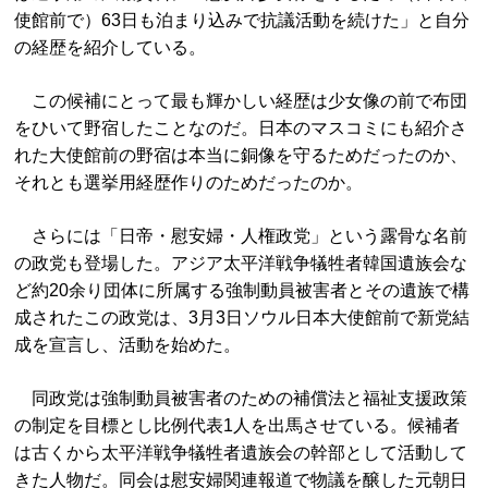
使館前で）63日も泊まり込みで抗議活動を続けた」と自分
の経歴を紹介している。
この候補にとって最も輝かしい経歴は少女像の前で布団
をひいて野宿したことなのだ。日本のマスコミにも紹介さ
れた大使館前の野宿は本当に銅像を守るためだったのか、
それとも選挙用経歴作りのためだったのか。
さらには「日帝・慰安婦・人権政党」という露骨な名前
の政党も登場した。アジア太平洋戦争犠牲者韓国遺族会な
ど約20余り団体に所属する強制動員被害者とその遺族で構
成されたこの政党は、3月3日ソウル日本大使館前で新党結
成を宣言し、活動を始めた。
同政党は強制動員被害者のための補償法と福祉支援政策
の制定を目標とし比例代表1人を出馬させている。候補者
は古くから太平洋戦争犠牲者遺族会の幹部として活動して
きた人物だ。同会は慰安婦関連報道で物議を醸した元朝日