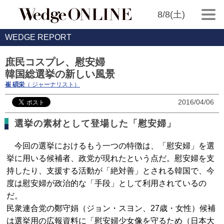
8/8(土)
WEDGE REPORT
庶民コスプレ、慰安婦
韓国総選挙の新しい風景
崔 碩栄
（ ジャーナリスト）
2016/04/06
選挙の素材として登場した「慰安婦」
今回の選挙におけるもう一つの特徴は、「慰安婦」を選
挙に用いる候補者、政党が現れたという点だ。慰安婦を支
持したり、支援する活動が「絶対善」とされる韓国で、今
度は慰安婦が政治的な「手段」として利用されているの
だ。
民衆連合党の鄭守娟（ジョン・スヨン、27歳・女性）候補
は選挙用の広報資料に「慰安婦少女像を守るため（日本大