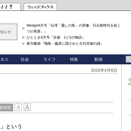
Wedge8月号『台湾「麗しの島」の実像 日台新時代を拓く「3
つの視座」』
お知らせ
ひととき8月号『京都 2と5の物語』
新刊書籍『飛鳥・藤原に隠された古代宮都の謎』
ジネス
社会
ライフ
特集
動画
2016年4月6日
刷画面
婦」という