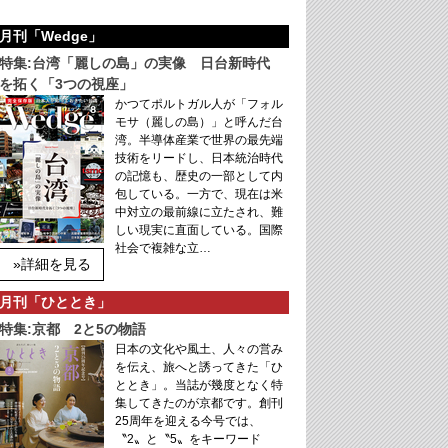
月刊「Wedge」
特集:台湾「麗しの島」の実像 日台新時代
を拓く「3つの視座」
かつてポルトガル人が「フォル
モサ（麗しの島）」と呼んだ台
湾。半導体産業で世界の最先端
技術をリードし、日本統治時代
の記憶も、歴史の一部として内
包している。一方で、現在は米
中対立の最前線に立たされ、難
しい現実に直面している。国際
社会で複雑な立…
»詳細を見る
月刊「ひととき」
特集:京都 2と5の物語
日本の文化や風土、人々の営み
を伝え、旅へと誘ってきた「ひ
ととき」。当誌が幾度となく特
集してきたのが京都です。創刊
25周年を迎える今号では、
〝2〟と〝5〟をキーワード