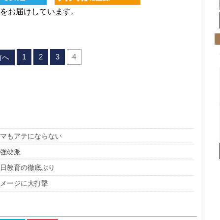
をお届けしています。
1
2
3
4
前へ
バマもアテにならない
る強硬派
反日教育の徹底ぶり
イメージに大打撃