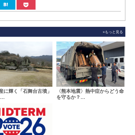
»もっと見る
産に輝く「石舞台古墳」
〈熊本地震〉熱中症からどう命
0…
を守るか？…