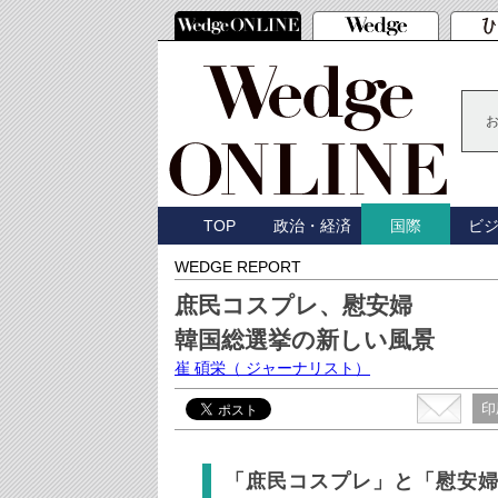
TOP
政治・経済
ビ
国際
WEDGE REPORT
庶民コスプレ、慰安婦
韓国総選挙の新しい風景
崔 碩栄
（ ジャーナリスト）
印
「庶民コスプレ」と「慰安