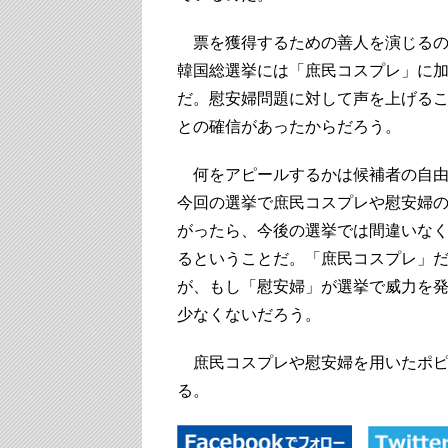
票を獲得するための善人を演じるの
韓国総選挙には「庶民コスプレ」に
だ。慰安婦問題に対して声を上げる
との確信があったからだろう。
何をアピールするかは候補者の自由
今回の選挙で庶民コスプレや慰安婦
がったら、今後の選挙では間違いな
るということだ。「庶民コスプレ」
が、もし「慰安婦」が選挙で威力を
少なくないだろう。
庶民コスプレや慰安婦を用いたポピ
る。