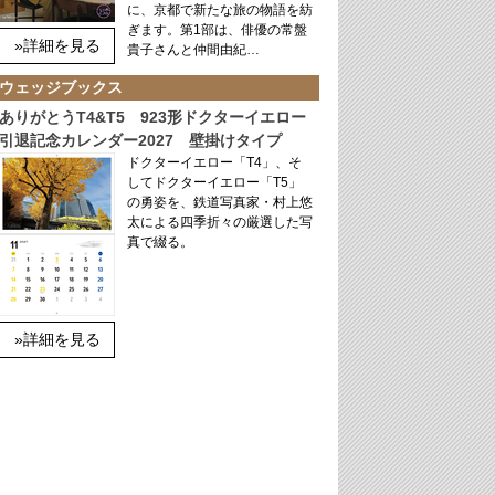
に、京都で新たな旅の物語を紡
ぎます。第1部は、俳優の常盤
»詳細を見る
貴子さんと仲間由紀…
ウェッジブックス
ありがとうT4&T5 923形ドクターイエロー
引退記念カレンダー2027 壁掛けタイプ
ドクターイエロー「T4」、そ
してドクターイエロー「T5」
の勇姿を、鉄道写真家・村上悠
太による四季折々の厳選した写
真で綴る。
»詳細を見る