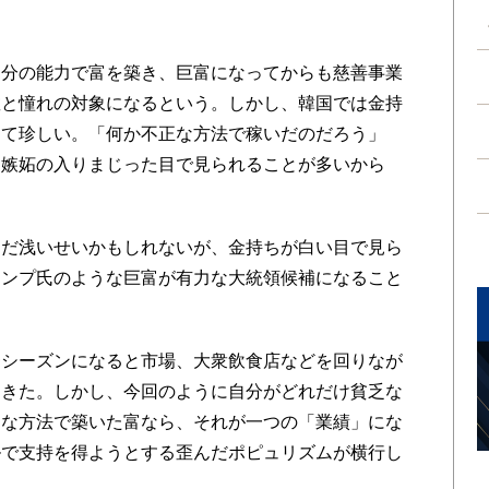
分の能力で富を築き、巨富になってからも慈善事業
敬と憧れの対象になるという。しかし、韓国では金持
めて珍しい。「何か不正な方法で稼いだのだろう」
と嫉妬の入りまじった目で見られることが多いから
だ浅いせいかもしれないが、金持ちが白い目で見ら
ランプ氏のような巨富が有力な大統領候補になること
シーズンになると市場、大衆飲食店などを回りなが
てきた。しかし、今回のように自分がどれだけ貧乏な
当な方法で築いた富なら、それが一つの「業績」にな
ルで支持を得ようとする歪んだポピュリズムが横行し