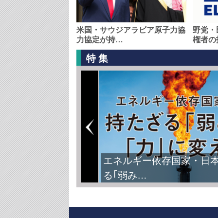
米国・サウジアラビア原子力協
野党・
力協定が持…
権者の
特集
エネルギー依存国家・日
る｢弱み…