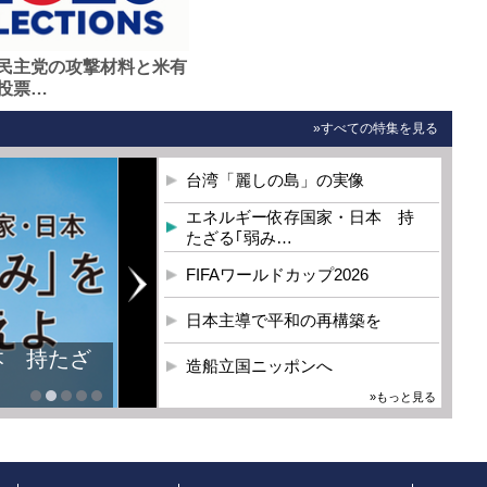
民主党の攻撃材料と米有
投票…
»すべての特集を見る
台湾「麗しの島」の実像
エネルギー依存国家・日本 持
たざる｢弱み…
FIFAワールドカップ2026
日本主導で平和の再構築を
本 持たざ
造船立国ニッポンへ
»もっと見る