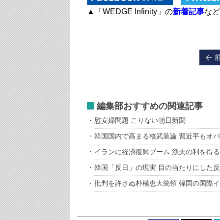
▲「WEDGE Infinity」の
新着記事
など
編集部おすすめの関連記事
慰安婦問題 こりない朝日新聞
韓国国内で高まる核武装論 習近平もオ
イランに経済復興ブーム 漁夫の利を得
韓国「反日」の現実 目の当たりにした
批判を許さぬ朴槿恵大統領 韓国の国際