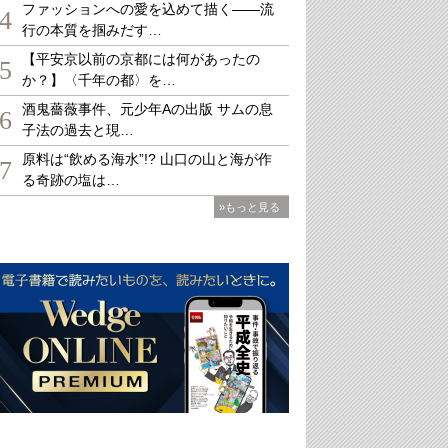
ファッションへの愛を込めて描く――流
4
行の本質を掴みだす…
【平安京以前の京都には何があったの
5
か？】〈千年の都〉を…
酒鬼薔薇事件、元少年Aの出版 サムの息
6
子法の過去と現…
原料は“飲める海水”!? 山口の山と海が作
7
る奇跡の塩は…
»もっと見る