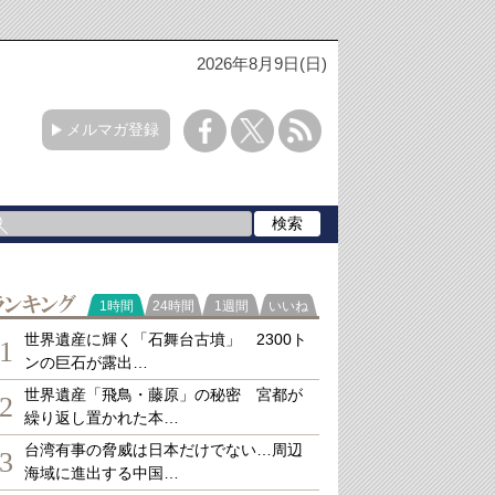
2026年8月9日(日)
メルマガ登録
ランキング
1時間
24時間
1週間
いいね
世界遺産に輝く「石舞台古墳」 2300ト
1
ンの巨石が露出…
世界遺産「飛鳥・藤原」の秘密 宮都が
2
繰り返し置かれた本…
台湾有事の脅威は日本だけでない…周辺
3
海域に進出する中国…