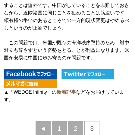
することは論外です。中国がしていることを非難しておき
ながら、近隣諸国に同じことを勧めることは筋違いです。
領有権の争いのあるところでの一方的現状変更はやめるべ
しというのが正論でしょう。
この問題では、米国が既存の海洋秩序堅持のため、対中
対立も辞さずという姿勢をとることが利益になります。米
国が安易に中国に歩み寄るのが問題です。
▲「WEDGE Infinity」の
新着記事
などをお届けしていま
す。
前
1
2
3