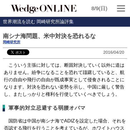
8/9(日)
世界潮流を読む 岡崎研究所論評集
南シナ海問題、米中対決を恐れるな
岡崎研究所
2016/04/20
こういう主張に対しては、断固対決していく以外に道は
ありません。紛争になることを恐れて躊躇していると、航
行の自由や飛行の自由が既成事実として侵食されることに
なります。対決を恐れない姿勢を示し、中国に厳しく警告
し、またしっかりと権利を行使していくべきでしょう。
軍事的対立忌避する弱腰オバマ
国防省は中国が南シナ海でADIZを設定した場合、それを
否認する飛行を行うことを考えているが、ホワイトハウス