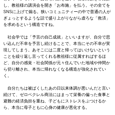
し、教祖様の講演会を開き「お布施」を払う。その全てを
SNSに上げて煽る。狭いコミュニティーの中で普通の人が
ぎょっとするような話で盛り上がりながら虚ろな「救済」
を求めるという構造ですね。
社会学では「予言の自己成就」といいますが、自分で思
い込んだ不幸を予言し続けることで、本当にその不幸が実
現してしまう。あそこには二度と帰ってはいけないという
ことを繰り返し言ってくれる教祖様に従属すればするほ
ど、自分の感覚・社会関係が元々住んでいた地域や仲間か
ら切り離され、本当に帰れなくなる構造が強化されてい
く。
自分たちは被ばくしたあの日以来体調が悪いんだと言い
続けて、ゼロベクレル商法にはまって栄養の偏った食事と
避難の経済負担を重ね、子どもにストレスをぶつけるか
ら、本当に母子ともに心身の健康が悪化する。