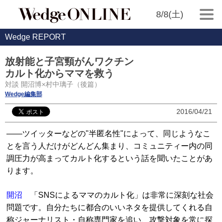
8/8(土)
Wedge REPORT
放射能と子宮頸がんワクチン
カルト化からママを救う
対談 開沼博×村中璃子（後篇）
Wedge編集部
2016/04/21
――ツイッターなどの"半匿名性"によって、同じようなこ
とを言う人だけがどんどん集まり、コミュニティー内の同
調圧力が高まってカルト化するという話を聞いたことがあ
ります。
開沼
「SNSによるママのカルト化」は非常に深刻な社会
問題です。自分たちに都合のいいネタを提供してくれる自
称ジャーナリスト・自称専門家を追い、攻撃対象を常に探