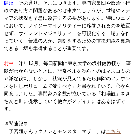
開沼
その通り。そこにつきます。専門家集団や政治・行
政のあり方に問題があるのは事実でしょうが、世論やメデ
ィアの状況も早急に改善する必要があります。特にウェブ
において、ノイジーマイノリティーに席巻されるのを放置
せず、サイレントマジョリティーを可視化する「場」を作
っていく。普通の人が、判断をするための前提知識を更新
できる土壌を準備することが重要です。
村中
昨年12月、毎日新聞に東京大学の坂村健教授が「事
態がわからないときに、非常ベルを鳴らすのはマスコミの
立派な役割。しかし、状況が見えてきたら解除のアナウン
スを同じボリュームで流すべき」と書かれていて、心から
同意しました。専門家の多数が抱いている「相場観」をき
ちんと世に提示していく使命がメディアにはあるはずで
す。
※関連記事
「子宮頸がんワクチンとモンスターマザー」は
こちら