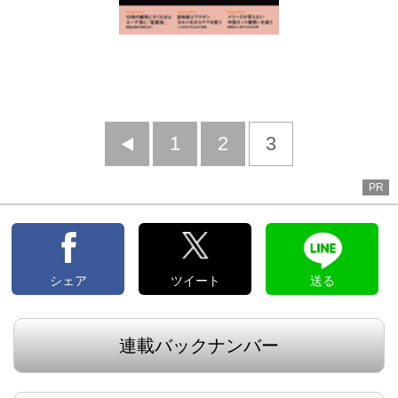
前
1
2
3
へ
PR
シェア
ツイート
送る
連載バックナンバー