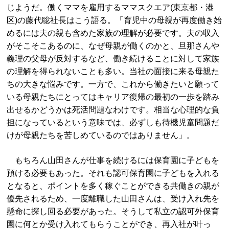
じようだ。働くママを雇用するママスクエア(東京都・港
区)の藤代聡社長はこう語る。「育児中の母親が再度働き始
めるには夫の親も含めた家族の理解が必要です。夫の収入
がそこそこあるのに、なぜ母親が働くのかと、旦那さんや
義理の父母が反対するなど、働き続けることに対して家族
の理解を得られないことも多い。当社の面接に来る母親た
ちの大きな悩みです。一方で、これから働きたいと願って
いる母親たちにとってはキャリア復帰の最初の一歩を踏み
出せるかどうかは死活問題なわけです。相当な心理的な負
担になっているという意味では、必ずしも待機児童問題だ
けが母親たちを苦しめているのではありません」。
もちろん山田さんが仕事を続けるには保育園に子どもを
預ける必要もあった。それも認可保育園に子どもを入れる
となると、ポイントを多く稼ぐことができる共働きの親が
優先されるため、一度離職した山田さんは、受け入れ先を
懸命に探し回る必要があった。そうして私立の認可外保育
園に何とか受け入れてもらうことができ、再入社が叶っ