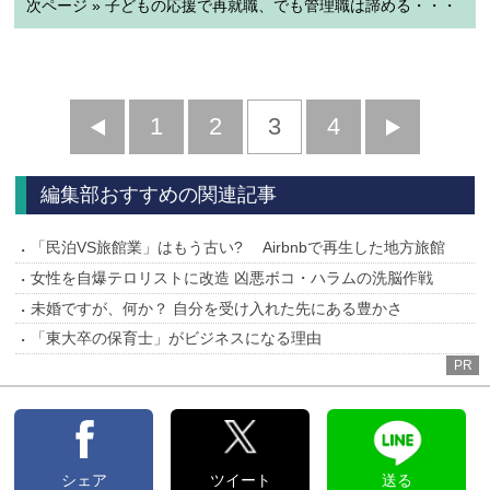
次ページ » 子どもの応援で再就職、でも管理職は諦める・・・
前
1
2
3
4
次
へ
へ
編集部おすすめの関連記事
「民泊VS旅館業」はもう古い? Airbnbで再生した地方旅館
女性を自爆テロリストに改造 凶悪ボコ・ハラムの洗脳作戦
未婚ですが、何か？ 自分を受け入れた先にある豊かさ
「東大卒の保育士」がビジネスになる理由
PR
シェア
ツイート
送る