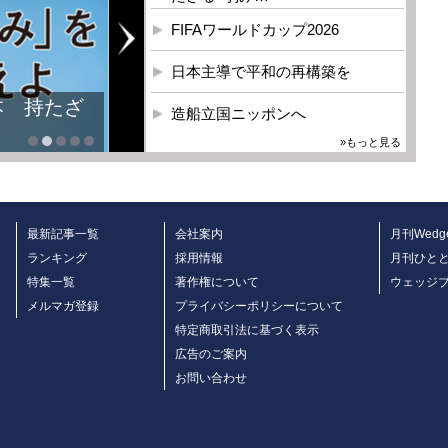
FIFAワールドカップ2026
日本主導で平和の再構築を
本 持たざ
造船立国ニッポンへ
»もっと見る
最新記事一覧
会社案内
月刊Wedg
ランキング
採用情報
月刊ひと
特集一覧
著作権について
ウェッジ
メルマガ登録
プライバシーポリシーについて
特定商取引法に基づく表示
広告のご案内
お問い合わせ