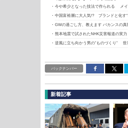
今や希少となった技法で作られる メイ
中国富裕層に大人気!? ブランドと化す“
GWの過ごし方、教えます バカンスの真
熊本地震で試されたNHK災害報道の実力
逆風に立ち向かう男の”ものづくり” 
バックナンバー
新着記事