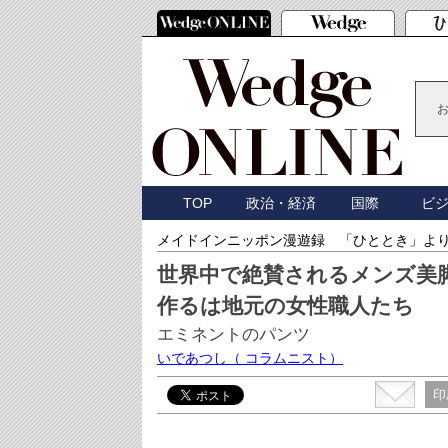
TOP
政治・経済
国際
ビ
メイドインニッポン漫遊録 「ひととき」よ
世界中で絶賛されるメンズ
作るは地元の女性職人たち
エミネントのパンツ
いであつし
（ コラムニスト）
印