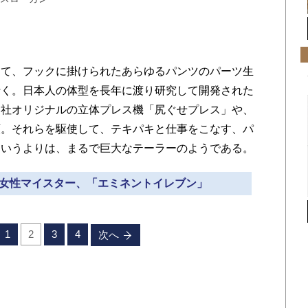
て、フックに掛けられたあらゆるパンツのパーツ生
行く。日本人の体型を長年に渡り研究して開発された
ト社オリジナルの立体プレス機「尻ぐせプレス」や、
類。それらを駆使して、テキパキと仕事をこなす、パ
というよりは、まるで巨大なテーラーのようである。
担う女性マイスター、「エミネントイレブン」
1
2
3
4
次へ