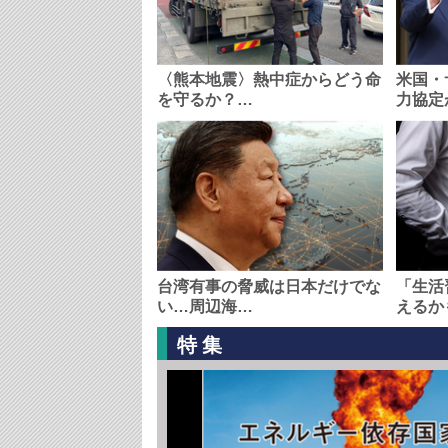
〈熊本地震〉熱中症からどう命
米国・
を守るか？…
力協定
台湾有事の脅威は日本だけでな
「生活
い…周辺海…
えるか
特集