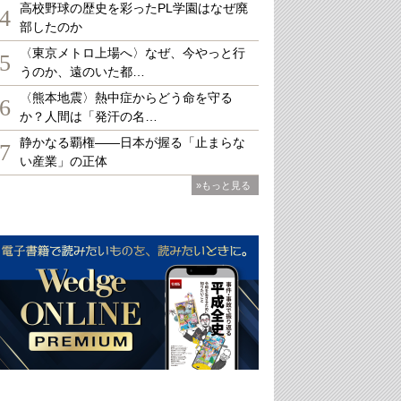
高校野球の歴史を彩ったPL学園はなぜ廃
4
部したのか
〈東京メトロ上場へ〉なぜ、今やっと行
5
うのか、遠のいた都…
〈熊本地震〉熱中症からどう命を守る
6
か？人間は「発汗の名…
静かなる覇権――日本が握る「止まらな
7
い産業」の正体
»もっと見る