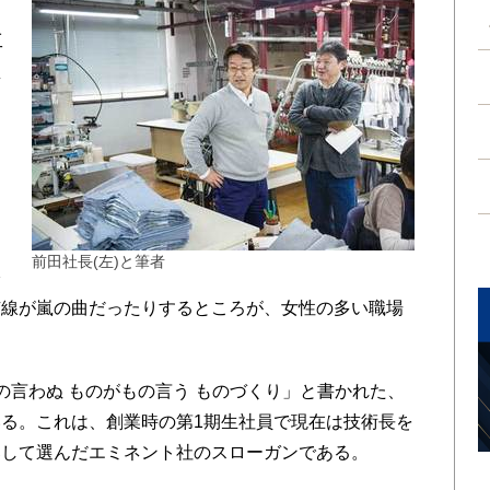
工
雇
を
ツ
ジ
前田社長(左)と筆者
際
有線が嵐の曲だったりするところが、女性の多い職場
言わぬ ものがもの言う ものづくり」と書かれた、
る。これは、創業時の第1期生社員で現在は技術長を
募して選んだエミネント社のスローガンである。