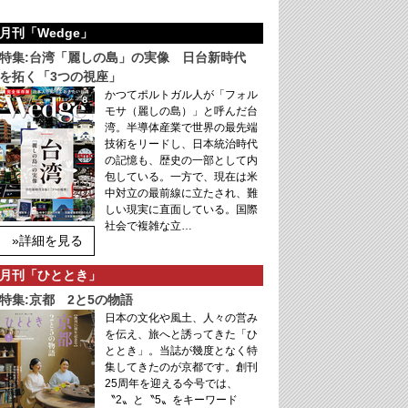
月刊「Wedge」
特集:台湾「麗しの島」の実像 日台新時代
を拓く「3つの視座」
かつてポルトガル人が「フォル
モサ（麗しの島）」と呼んだ台
湾。半導体産業で世界の最先端
技術をリードし、日本統治時代
の記憶も、歴史の一部として内
包している。一方で、現在は米
中対立の最前線に立たされ、難
しい現実に直面している。国際
社会で複雑な立…
»詳細を見る
月刊「ひととき」
特集:京都 2と5の物語
日本の文化や風土、人々の営み
を伝え、旅へと誘ってきた「ひ
ととき」。当誌が幾度となく特
集してきたのが京都です。創刊
25周年を迎える今号では、
〝2〟と〝5〟をキーワード