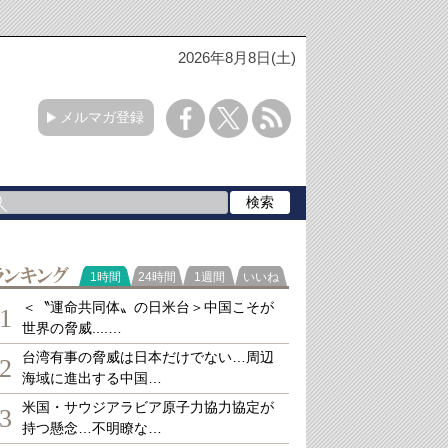
2026年8月8日(土)
メルマガ登録
ランキング
1時間
24時間
1週間
いいね
＜〝運命共同体〟の日米台＞中国こそが
1
世界の脅威....…
台湾有事の脅威は日本だけでない…周辺
2
海域に進出する中国…
米国・サウジアラビア原子力協力協定が
3
持つ懸念…不明瞭な…