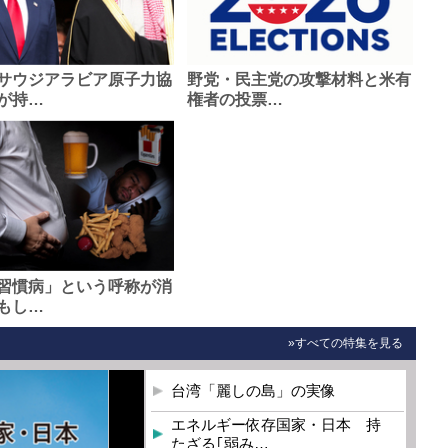
サウジアラビア原子力協
野党・民主党の攻撃材料と米有
が持…
権者の投票…
習慣病」という呼称が消
もし…
»すべての特集を見る
台湾「麗しの島」の実像
エネルギー依存国家・日本 持
たざる｢弱み…