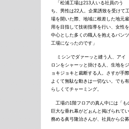
「松浦工場は213人いる社員のう
ち、男性は22人。企業誘致を受けて
場を開いた際、地域に根差した地元
用を目指して技術指導を行い、女性
中心とした多くの職人を抱えるパン
工場になったのです」
ミシンでダァーッと縫う人、アイ
ロンをシャーッと掛ける人、生地を
ョキジョキと裁断する人。さすが手
よくて無駄な動きは一切ない。でも
らしくてチャーミング。
工場の1階フロアの真ん中には「もの
巨大な垂れ幕がどぉんと掲げられてい
務める眞弓隆治さんが、社員から公