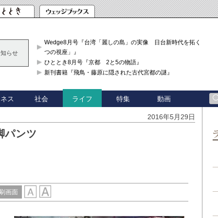
Wedge8月号『台湾「麗しの島」の実像 日台新時代を拓く「3
つの視座」』
お知らせ
ひととき8月号『京都 2と5の物語』
新刊書籍『飛鳥・藤原に隠された古代宮都の謎』
ジネス
社会
特集
動画
ライフ
り
2016年5月29日
美脚パンツ
刷画面