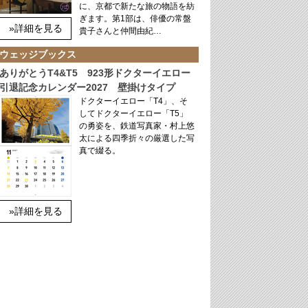
に、京都で新たな旅の物語を紡
ぎます。第1部は、俳優の常盤
»詳細を見る
貴子さんと仲間由紀…
ウェッジブックス
ありがとうT4&T5 923形ドクターイエロー
引退記念カレンダー2027 壁掛けタイプ
ドクターイエロー「T4」、そ
してドクターイエロー「T5」
の勇姿を、鉄道写真家・村上悠
太による四季折々の厳選した写
真で綴る。
»詳細を見る