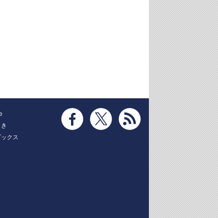
e
とき
ブックス