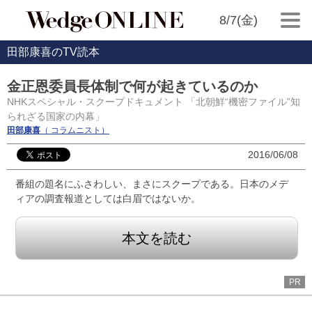
8/7(金)
田部康喜のTV読本
金正恩委員長体制で何が起きているのか
NHKスペシャル・スクープドキュメント 「北朝鮮“機密ファイル”知
られざる国家の内幕」
田部康喜
（ コラムニスト）
2016/06/08
番組の題名にふさわしい、まさにスクープである。日本のメデ
ィアの調査報道としては白眉ではないか。
本文を読む
PR