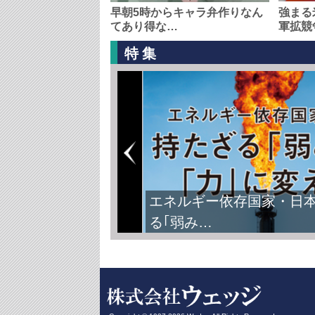
早朝5時からキャラ弁作りなん
強まる
てあり得な…
軍拡競
特集
エネルギー依存国家・日
る｢弱み…