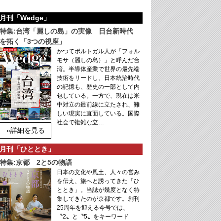
月刊「Wedge」
特集:台湾「麗しの島」の実像 日台新時代
を拓く「3つの視座」
かつてポルトガル人が「フォル
モサ（麗しの島）」と呼んだ台
湾。半導体産業で世界の最先端
技術をリードし、日本統治時代
の記憶も、歴史の一部として内
包している。一方で、現在は米
中対立の最前線に立たされ、難
しい現実に直面している。国際
社会で複雑な立…
»詳細を見る
月刊「ひととき」
特集:京都 2と5の物語
日本の文化や風土、人々の営み
を伝え、旅へと誘ってきた「ひ
ととき」。当誌が幾度となく特
集してきたのが京都です。創刊
25周年を迎える今号では、
〝2〟と〝5〟をキーワード