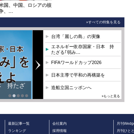
米国、中国、ロシアの核
争、…
»すべての特集を見る
台湾「麗しの島」の実像
エネルギー依存国家・日本 持
たざる｢弱み…
FIFAワールドカップ2026
日本主導で平和の再構築を
本 持たざ
造船立国ニッポンへ
»もっと見る
最新記事一覧
会社案内
月刊Wedg
ランキング
採用情報
月刊ひと