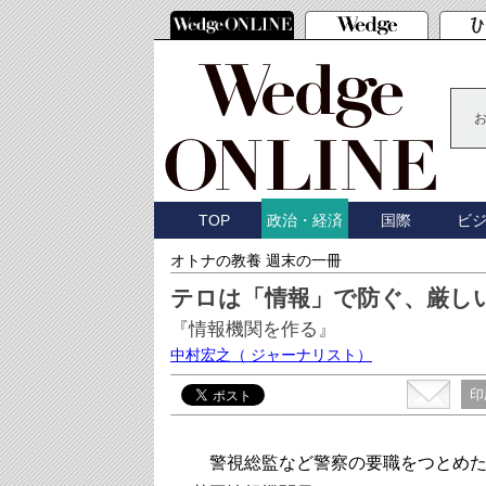
TOP
国際
ビ
政治・経済
オトナの教養 週末の一冊
テロは「情報」で防ぐ、厳し
『情報機関を作る』
中村宏之
（ ジャーナリスト）
印
警視総監など警察の要職をつとめた