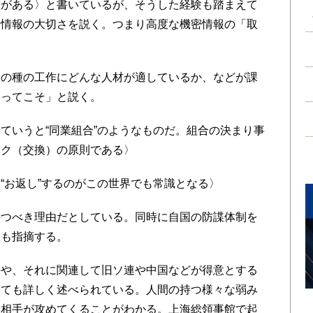
とがある〉と書いているが、そうした経験も踏まえて
る情報の大切さを説く。つまり高度な機密情報の「取
の種の工作にどんな人材が適しているか、などが課
あってこそ」と説く。
いうと“同業組合”のようなものだ。組合の決まり事
イク（交換）の原則である〉
お返し”するのがこの世界でも常識となる〉
つべき理由だとしている。同時に自国の防諜体制を
とも指摘する。
や、それに関連して旧ソ連や中国などが得意とする
いても詳しく述べられている。人間の持つ様々な弱み
る相手が攻めてくることがわかる。上海総領事館で起