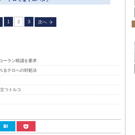
1
2
3
次へ
コーラン暗誦を要求
れるテロへの対処法
に立つトルコ