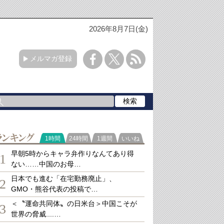
2026年8月7日(金)
メルマガ登録
ランキング
1時間
24時間
1週間
いいね
早朝5時からキャラ弁作りなんてあり得
1
ない……中国のお母…
日本でも進む「在宅勤務廃止」、
2
GMO・熊谷代表の投稿で…
＜〝運命共同体〟の日米台＞中国こそが
3
世界の脅威....…