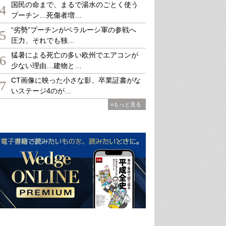
国民の命まで、まるで湯水のごとく使う
4
プーチン…死傷者増…
“劣勢”プーチンがベラルーシ軍の参戦へ
5
圧力、それでも独…
猛暑による死亡の多い欧州でエアコンが
6
少ない理由…建物と…
CT画像に映った小さな影、卒業証書がな
7
いステージ4のが…
»もっと見る