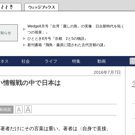
Wedge8月号『台湾「麗しの島」の実像 日台新時代を拓く「3
つの視座」』
お知らせ
ひととき8月号『京都 2と5の物語』
新刊書籍『飛鳥・藤原に隠された古代宮都の謎』
ジネス
社会
ライフ
特集
動画
2016年7月7日
い情報戦の中で日本は
刷画面
著者だけにその言葉は重い。著者は〈自身で直接、