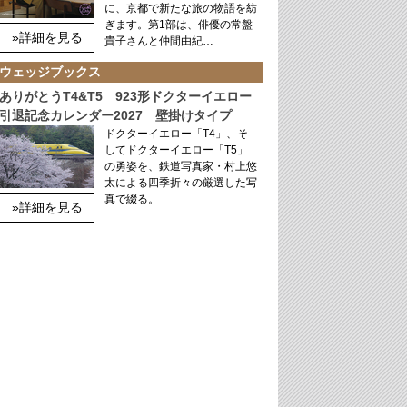
に、京都で新たな旅の物語を紡
ぎます。第1部は、俳優の常盤
»詳細を見る
貴子さんと仲間由紀…
ウェッジブックス
ありがとうT4&T5 923形ドクターイエロー
引退記念カレンダー2027 壁掛けタイプ
ドクターイエロー「T4」、そ
してドクターイエロー「T5」
の勇姿を、鉄道写真家・村上悠
太による四季折々の厳選した写
真で綴る。
»詳細を見る