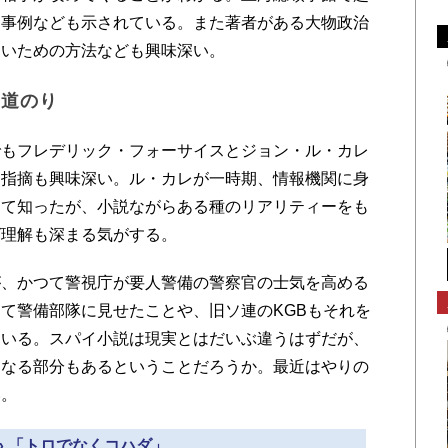
な事例なども示されている。また著者がある大物政治
ないための方法なども興味深い。
い道のり
もフレデリック・フォーサイスとジョン・ル・カレ
う指摘も興味深い。ル・カレが一時期、情報機関に身
めて知ったが、小説ながらある種のリアリティーをも
ば理解も深まる気がする。
、かつて警視庁が要人警備の警察官の士気を高める
て警備部隊に見せたことや、旧ソ連のKGBもそれを
ている。スパイ小説は現実とはだいぶ違うはずだが、
になる部分もあるということだろうか。最近はやりの
い。
» 「トロでなくコハダ」