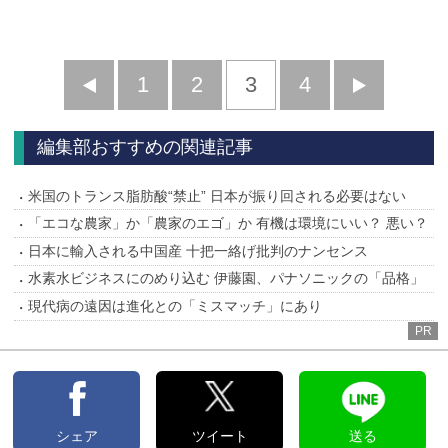
前
1
2
3
4
次
へ
へ
編集部おすすめの関連記事
米国のトランス脂肪酸“禁止” 日本が振り回される必要はない
「エコな農家」か「農家のエゴ」か 有機は環境にいい？ 悪い？
日本に輸入される中国産 十把一絡げ批判のナンセンス
水素水ビジネスにのめり込む 伊藤園、パナソニックの「品格」
現代病の遠因は進化との「ミスマッチ」にあり
PR
シェア
ツイート
送る