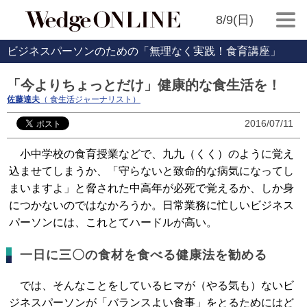
8/9(日)
ビジネスパーソンのための「無理なく実践！食育講座」
「今よりちょっとだけ」健康的な食生活を！
佐藤達夫
（ 食生活ジャーナリスト）
2016/07/11
小中学校の食育授業などで、九九（くく）のように覚え
込ませてしまうか、「守らないと致命的な病気になってし
まいますよ」と脅された中高年が必死で覚えるか、しか身
につかないのではなかろうか。日常業務に忙しいビジネス
パーソンには、これとてハードルが高い。
一日に三〇の食材を食べる健康法を勧める
では、そんなことをしているヒマが（やる気も）ないビ
ジネスパーソンが「バランスよい食事」をとるためにはど