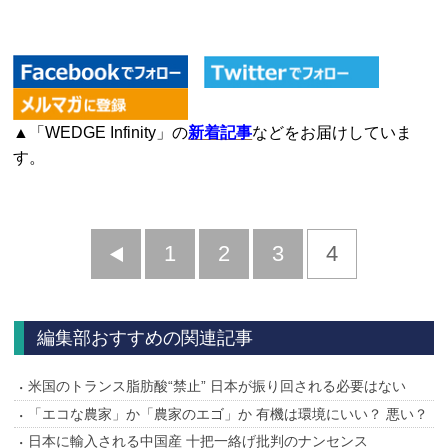
▲「WEDGE Infinity」の
新着記事
などをお届けしていま
す。
前
1
2
3
4
へ
編集部おすすめの関連記事
米国のトランス脂肪酸“禁止” 日本が振り回される必要はない
「エコな農家」か「農家のエゴ」か 有機は環境にいい？ 悪い？
日本に輸入される中国産 十把一絡げ批判のナンセンス