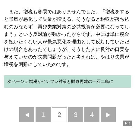
また、増税も容易ではありませんでした。「増税をする
と景気が悪化して失業が増える。そうなると税収が落ち込
むのみならず、再び失業対策の公共投資が必要になってし
まう」という反対論が強かったからです。中には単に税金
を払いたくない人が景気悪化を理由として反対していただ
けの場合もあったでしょうが、そうした人に反対の口実を
与えていたのが失業問題だったと考えれば、やはり失業が
増税を困難にしていたのです。
次ページ » 増税がインフレ対策と財政再建の一石二鳥に
前
1
2
3
4
次
PR
へ
へ