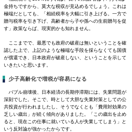
金持ちですから、莫大な税収が見込めるでしょう。これは
極端だとしても、「相続税率を大幅に引き上げる。一方で
贈与税率を引き下げ、高齢者から子や孫への生前贈与を促
す」政策ならば、現実的かも知れません。
ここまでで、最悪でも政府の破産は無いということを確
認した上で、上記のような極端な手段を採らなくても国債
が償還でき、日本政府が破産しない、ということを示して
いきたいと思います。
少子高齢化で増税が容易になる
バブル崩壊後、日本経済の長期停滞期には、失業問題が
深刻でした。そこで、時として大胆な失業対策としての公
共投資が行われましたし、そうでなくとも「費用対効果の
乏しい歳出」が続く傾向がありました。「この歳出を止め
ると、現在この仕事に就いている人が失業してしまう」と
いう反対論が強かったからです。