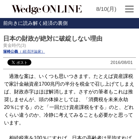
8/10(月)
前向きに読み解く経済の裏側
日本の財政が絶対に破綻しない理由
黄金時代(3)
塚崎公義
（ 経済評論家）
2016/08/01
過激な案は、いくつも思いつきます。たとえば資産課税
で家計金融資産1700兆円の半分を税金で召し上げてしまえ
ば、財政赤字はほぼ解消します。さすがの筆者もこれは推
奨しませんが、頭の体操としては、「消費税を未来永劫
20％にする」のと「一回だけ資産課税をする」のと、どれ
くらい違うのか、冷静に考えてみることも必要かと思って
います。
相続税率を100％にすれば、日本の高齢者は平均すれば