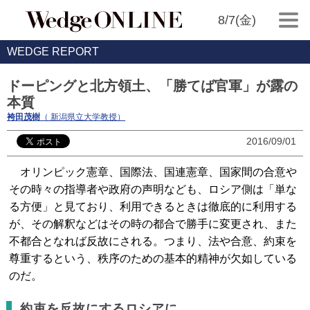
8/7(金)
WEDGE REPORT
ドーピングと北方領土、「勝てば官軍」が露の
本質
袴田茂樹
（ 新潟県立大学教授）
2016/09/01
オリンピック憲章、国際法、国連憲章、国家間の合意や
その時々の指導者や政府の声明なども、ロシア側は「単な
る方便」と見ており、利用できるときは徹底的に利用する
が、その解釈などはその時の都合で勝手に変更され、また
不都合となれば反故にされる。つまり、法や合意、約束を
尊重するという、秩序のための基本的精神が欠如している
のだ。
約束を反故にするロシアに