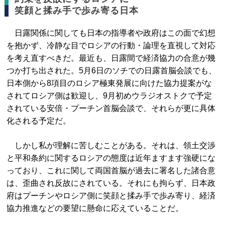
笑顔と揉み手で歩み寄る日本
日露関係に関しても日本の指導者や政府はこの面で幻想
を抱かず、冷静な目でロシアの行動・論理を直視して対応
を考え直すべきだ。最近も、日露間で経済協力の合意が幾
つか打ち出された。5月6日のソチでの日露首脳会談でも、
日本側から8項目のロシア極東発展に向けた協力提案がな
されてロシア側は歓迎し、9月初めウラジオストクで予定
されている安倍・プーチン首脳会談で、それらが更に具体
化される予定だ。
しかし私が理解に苦しむことがある。それは、領土交渉
と平和条約に関するロシアの態度は近年ますます強硬にな
っており、これに関して両国首脳が過去に署名した諸合意
は、歪曲され反故にされている。それにも拘らず、日本政
府はプーチンやロシア側に笑顔と揉み手で歩み寄り、経済
協力推進などの要望に懸命に応えていることだ。