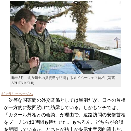
昨年8月、北方領土の択捉島を訪問するメドベージェフ首相（写真・
SPUTNIK/JIJI）
ギャラリーページへ
対等な国家間の外交関係としては異例だが、日本の首相
が一方的に数回続けて訪露している。しかもソチでは、
「カタール外相との会談」が理由で、遠路訪問の安倍首相
をプーチンは1時間も待たせた。もちろん、どちらが会談
を懇願しているか、どちらが格上かを示す意図的演出だ。