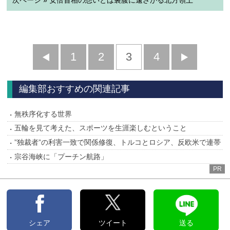
次ページ » 安倍首相の想いとは裏腹に遠ざかる北方領土
前
1
2
3
4
次
へ
へ
編集部おすすめの関連記事
無秩序化する世界
五輪を見て考えた、スポーツを生涯楽しむということ
”独裁者”の利害一致で関係修復、トルコとロシア、反欧米で連帯
宗谷海峡に「プーチン航路」
PR
シェア
ツイート
送る