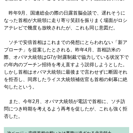
昨年9月、国連総会の際の日露首脳会談で、遅れそうに
なった首相が大統領に走り寄り笑顔を振りまく場面がロシ
アテレビで幾度も放映されたが、これも同じ意図だ。
ソチで安倍首相はこれまでの発想にとらわれない「新ア
プローチ」を提案したとされる。昨年4月、首相訪米の
際、オバマ大統領はG7が対露制裁で協力している状況下で
の年内のプーチン招待を考え直すよう説得しようとした。
しかし首相はオバマ大統領に最後まで言わせずに断固それ
を拒否し、同席したライス大統領補佐官も首相の剣幕に絶
句したという。
また、今年2月、オバマ大統領が電話で首相に、ソチ訪
問につき時期を考えるよう再考を促したが、これも強く拒
否した。