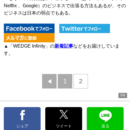
Netflix 、Google）のビジネスで出張る方法もあるが、その
ビジネスは日本の弱点でもある。
▲「WEDGE Infinity」の
新着記事
などをお届けしていま
す。
前
1
2
へ
PR
シェア
ツイート
送る