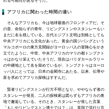
れる可能性があるそうだ。
アフリカに関わった時間の違い
そんなアフリカも、今は地球最後のフロンティアだ。そ
の昔、命知らずの青年、リビングストンやスタンレーもい
まだに名を残している。古代エジプト文明は別格としても
中央アフリカにも文化があった。黄金の国ジパングという
マルコポーロの東方見聞録がヨーロッパ人の冒険心をかき
立てたように、中世、中央アフリカのマリの都トンブクト
ゥはかなり栄えていたそうだ。現在はパリダカールラリー
の中継地として名を留めているが、トンブクトゥはヨーロ
ッパ人にとっては、日本の金閣寺にあたる。以来、伝導や
富を求めてアフリカ探検はすすんだ。
賢者リビングストンが行方不明となり、ややならず者の
スタンレーが発見、二人の探検家は図らずもアフリカの奥
地で邂逅している。そのとき、スタンレーが発した言葉
「もしやリビングストン博士では？」は、英国で流行り言