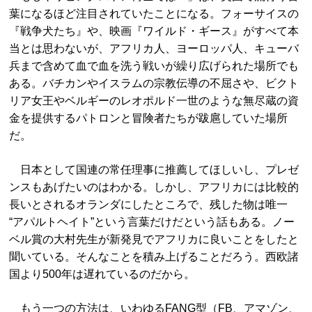
葉になるほど注目されていたことになる。フォーサイスの
『戦争犬たち』や、映画『ワイルド・ギース』がすべて本
当とは思わないが、アフリカ人、ヨーロッパ人、キューバ
兵まで含めて血で血を洗う戦いが繰り広げられた場所でも
ある。バチカンやイスラムの宗教伝導の不屈さや、ビクト
リア女王やベルギーのレオポルド一世のような無尽蔵の資
金を提供するパトロンと冒険者たちが跋扈していた場所
だ。
日本として国連の常任理事に推薦してほしいし、プレゼ
ンスもあげたいのはわかる。しかし、アフリカには比較的
長いとされるオランダにしたところで、残した物は唯一
“アパルトヘイト”という言葉だけだという話もある。ノー
ベル賞の大村先生が新発見でアフリカに良いことをしたと
聞いている。そんなことを積み上げることだろう。西欧諸
国より500年は遅れているのだから。
もう一つの方法は、いわゆるFANG型（FB、アマゾン、