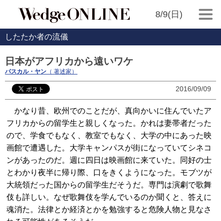
8/9(日)
したたか者の流儀
日本がアフリカから遠いワケ
パスカル・ヤン
（ 著述家）
2016/09/09
かなり昔、欧州でのことだが、真向かいに住んでいたア
フリカからの留学生と親しくなった。かれは妻帯者だった
ので、学食でもなく、教室でもなく、大学の中にあった映
画館で遭遇した。大学キャンパスが街になっていてシネコ
ンがあったのだ。週に四日は映画館に来ていた。同好の士
とわかり夜半に帰り際、口をきくようになった。モブツが
大統領だった国からの留学生だそうだ。専門は演劇で歌舞
伎も詳しい。なぜ歌舞伎を学んでいるのか聞くと、答えに
魂消た。法律とか経済とかを勉強すると危険人物と見なさ