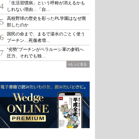
「生活習慣病」という呼称が消えるかも
4
しれない理由…「自…
高校野球の歴史を彩ったPL学園はなぜ廃
5
部したのか
国民の命まで、まるで湯水のごとく使う
6
プーチン…死傷者増…
“劣勢”プーチンがベラルーシ軍の参戦へ
7
圧力、それでも独…
»もっと見る