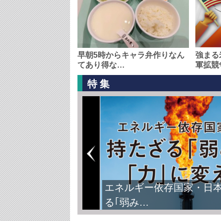
早朝5時からキャラ弁作りなん
強まる
てあり得な…
軍拡競
特集
エネルギー依存国家・日
る｢弱み…