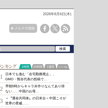
2026年8月6日(木)
メルマガ登録
ランキング
1時間
24時間
1週間
いいね
日本でも進む「在宅勤務廃止」、
1
GMO・熊谷代表の投稿で…
早朝5時からキャラ弁作りなんてあり得
2
ない……中国のお母…
＜〝運命共同体〟の日米台＞中国こそが
3
世界の脅威....…