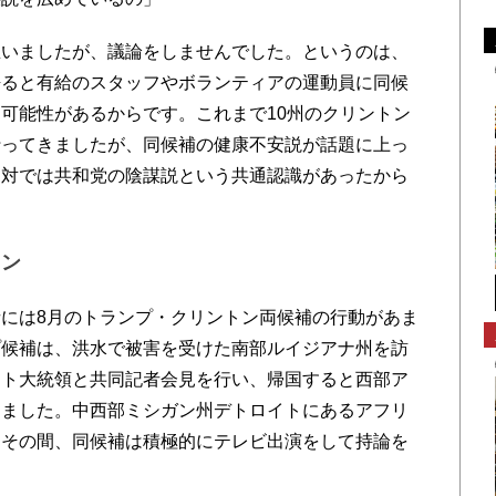
いましたが、議論をしませんでした。というのは、
語ると有給のスタッフやボランティアの運動員に同候
可能性があるからです。これまで10州のクリントン
行ってきましたが、同候補の健康不安説が話題に上っ
選対では共和党の陰謀説という共通認識があったから
トン
には8月のトランプ・クリントン両候補の行動があま
プ候補は、洪水で被害を受けた南部ルイジアナ州を訪
エト大統領と共同記者会見を行い、帰国すると西部ア
しました。中西部ミシガン州デトロイトにあるアフリ
。その間、同候補は積極的にテレビ出演をして持論を