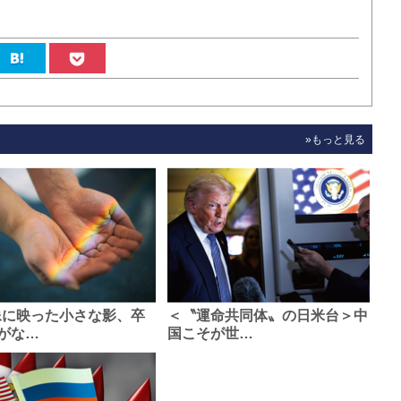
»もっと見る
像に映った小さな影、卒
＜〝運命共同体〟の日米台＞中
がな…
国こそが世…