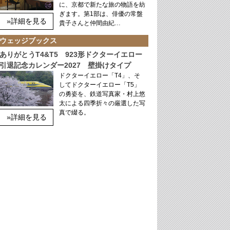
に、京都で新たな旅の物語を紡
ぎます。第1部は、俳優の常盤
»詳細を見る
貴子さんと仲間由紀…
ウェッジブックス
ありがとうT4&T5 923形ドクターイエロー
引退記念カレンダー2027 壁掛けタイプ
ドクターイエロー「T4」、そ
してドクターイエロー「T5」
の勇姿を、鉄道写真家・村上悠
太による四季折々の厳選した写
真で綴る。
»詳細を見る