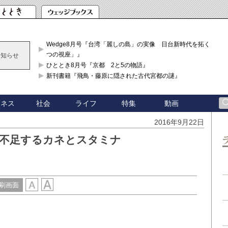
Wedge8月号『台湾「麗しの島」の実像 日台新時代を拓く「3
つの視座」』
お知らせ
ひととき8月号『京都 2と5の物語』
新刊書籍『飛鳥・藤原に隠された古代宮都の謎』
ジネス
社会
ライフ
特集
動画
2016年9月22日
に不足するカネとスタミナ
刷画面