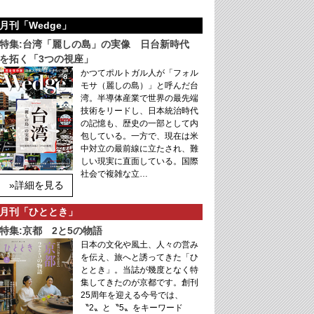
月刊「Wedge」
特集:台湾「麗しの島」の実像 日台新時代
を拓く「3つの視座」
かつてポルトガル人が「フォル
モサ（麗しの島）」と呼んだ台
湾。半導体産業で世界の最先端
技術をリードし、日本統治時代
の記憶も、歴史の一部として内
包している。一方で、現在は米
中対立の最前線に立たされ、難
しい現実に直面している。国際
社会で複雑な立…
»詳細を見る
月刊「ひととき」
特集:京都 2と5の物語
日本の文化や風土、人々の営み
を伝え、旅へと誘ってきた「ひ
ととき」。当誌が幾度となく特
集してきたのが京都です。創刊
25周年を迎える今号では、
〝2〟と〝5〟をキーワード