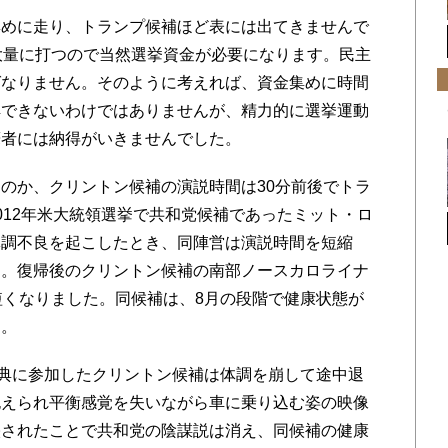
めに走り、トランプ候補ほど表には出てきませんで
大量に打つので当然選挙資金が必要になります。民主
ばなりません。そのように考えれば、資金集めに時間
解できないわけではありませんが、精力的に選挙運動
筆者には納得がいきませんでした。
のか、クリントン候補の演説時間は30分前後でトラ
012年米大統領選挙で共和党候補であったミット・ロ
体調不良を起こしたとき、同陣営は演説時間を短縮
す。復帰後のクリントン候補の南部ノースカロライナ
短くなりました。同候補は、8月の段階で健康状態が
ん。
典に参加したクリントン候補は体調を崩して途中退
抱えられ平衡感覚を失いながら車に乗り込む姿の映像
映されたことで共和党の陰謀説は消え、同候補の健康