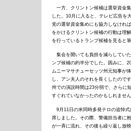
一方、クリントン候補は選挙資金集
した。10月に入ると、テレビ広告を
党の選挙資金集めにも協力しなけれ
をかけるクリントン候補の行動は理
を行っているトランプ候補を見ると
集会を開いても負担を減らしていた
ンプ候補の約半分でした。因みに、2
ムニーマサチューセッツ州元知事が
し、アン夫人のそれを長くしたので
州での演説時間は23分弱で、さらに
すぐれていなかったのかもしれませ
9月11日の米同時多発テロの追悼式
席しました。その際、警備担当者に
が一斉に流れ、その後も繰り返し放