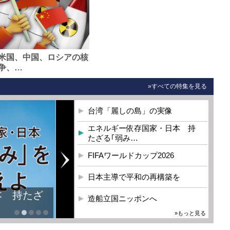
米国、中国、ロシアの核
争、…
»すべての特集を見る
台湾「麗しの島」の実像
エネルギー依存国家・日本 持
たざる｢弱み…
FIFAワールドカップ2026
日本主導で平和の再構築を
本 持たざ
造船立国ニッポンへ
»もっと見る