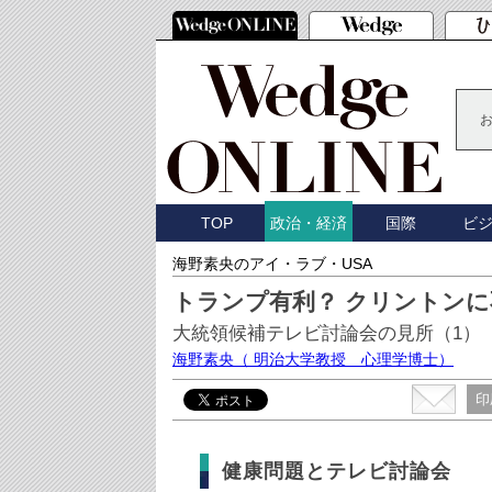
TOP
国際
ビ
政治・経済
海野素央のアイ・ラブ・USA
トランプ有利？ クリントン
大統領候補テレビ討論会の見所（1）
海野素央
（ 明治大学教授 心理学博士）
印
健康問題とテレビ討論会