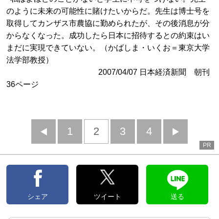
のように未来の可能性に賭けたいからだ。先生は博士号を
取得してカンザス市農協に勤められたが、その後消息が分
からなくなった。成功したら日本に招待するとの約束はい
まだに実現できていない。（かばしま・いくお＝東京大学
法学部教授）
2007/04/07 日本経済新聞 朝刊
36ページ
前
1
2
3
4
次
PR
へ
へ
シェア
ツイート
送る