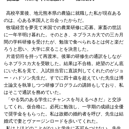
高校卒業後、地元熊本県の農協に就職した私が現在ある
のは、心ある米国人と出会ったからだ。
牧場経営を夢見て米国での農業研修に応募。家畜の世話
に一年半明け暮れた。そのとき、ネブラスカ大での三カ月
間の学科研修を受けたが、勉強で食べられるとは何と楽だ
ろうと思い、大学に戻ることを決意した。
片道切符を持って再渡米。後輩の研修生の通訳をしなが
らネブラスカ大を受験した。結果は不合格。絶望のどん底
にいた私を見て、入試担当官に直談判してくれたのがジョ
ー・ハドソン先生だ。すでに四十歳を超えていた先生は博
士論文を執筆しつつ研修プログラムの講師もしており、私
はそこで通訳を務めていた。
「やる気のある学生にチャンスを与えるべきだ」と交渉
してくれ、仮合格に。必死に勉強し、一学期の成績は全優
で奨学金をもらった。私は故郷の婚約者を呼び、先生は結
婚式で妻とヴァージンロードを歩いてくれた。
私はよほどのことがないと学生に不可をつけない。先生