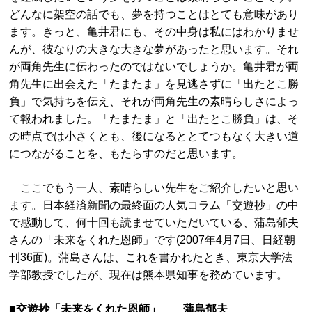
どんなに架空の話でも、夢を持つことはとても意味があり
ます。きっと、亀井君にも、その中身は私にはわかりませ
んが、彼なりの大きな大きな夢があったと思います。それ
が両角先生に伝わったのではないでしょうか。亀井君が両
角先生に出会えた「たまたま」を見逃さずに「出たとこ勝
負」で気持ちを伝え、それが両角先生の素晴らしさによっ
て報われました。「たまたま」と「出たとこ勝負」は、そ
の時点では小さくとも、後になるととてつもなく大きい道
につながることを、もたらすのだと思います。
ここでもう一人、素晴らしい先生をご紹介したいと思い
ます。日本経済新聞の最終面の人気コラム「交遊抄」の中
で感動して、何十回も読ませていただいている、蒲島郁夫
さんの「未来をくれた恩師」です(2007年4月7日、日経朝
刊36面)。蒲島さんは、これを書かれたとき、東京大学法
学部教授でしたが、現在は熊本県知事を務めています。
■交遊抄「未来をくれた恩師」 蒲島郁夫