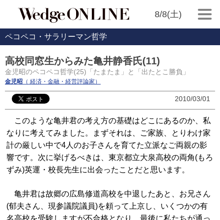
8/8(土)
ペコペコ・サラリーマン哲学
高校同窓生からみた亀井静香氏(11)
金児昭のペコペコ哲学(25)「たまたま」と「出たとこ勝負」
金児昭
（ 経済・金融・経営評論家）
2010/03/01
このような亀井君の考え方の基礎はどこにあるのか、私
なりに考えてみました。まずそれは、ご家族、とりわけ家
計の厳しい中で4人のお子さんを育てた立派なご両親の影
響です。次に挙げるべきは、東京都立大泉高校の両角(もろ
ずみ)英運・校長先生に出会ったことだと思います。
亀井君は故郷の広島修道高校を中退したあと、お兄さん
(郁夫さん、現参議院議員)を頼って上京し、いくつかの有
名高校を受験しますが不合格となり、最後に私たちが通っ