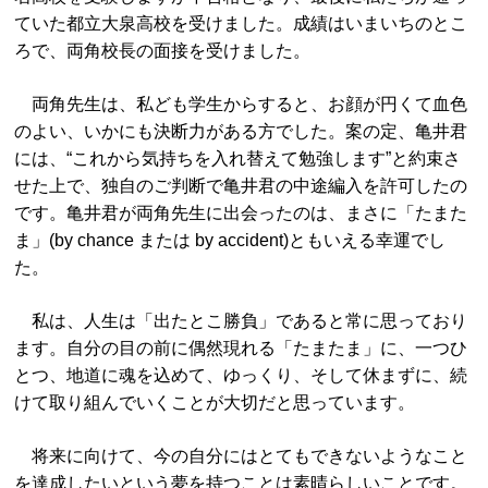
ていた都立大泉高校を受けました。成績はいまいちのとこ
ろで、両角校長の面接を受けました。
両角先生は、私ども学生からすると、お顔が円くて血色
のよい、いかにも決断力がある方でした。案の定、亀井君
には、“これから気持ちを入れ替えて勉強します”と約束さ
せた上で、独自のご判断で亀井君の中途編入を許可したの
です。亀井君が両角先生に出会ったのは、まさに「たまた
ま」(by chance または by accident)ともいえる幸運でし
た。
私は、人生は「出たとこ勝負」であると常に思っており
ます。自分の目の前に偶然現れる「たまたま」に、一つひ
とつ、地道に魂を込めて、ゆっくり、そして休まずに、続
けて取り組んでいくことが大切だと思っています。
将来に向けて、今の自分にはとてもできないようなこと
を達成したいという夢を持つことは素晴らしいことです。