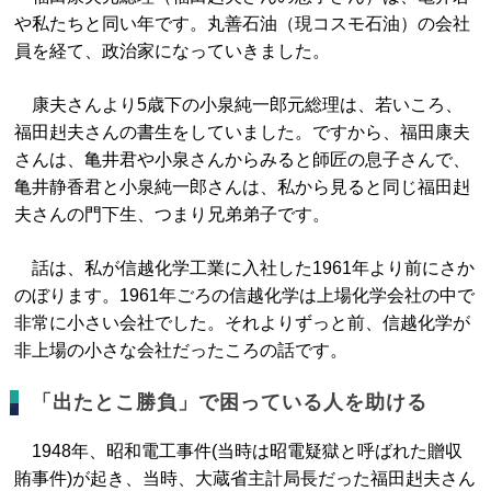
や私たちと同い年です。丸善石油（現コスモ石油）の会社
員を経て、政治家になっていきました。
康夫さんより5歳下の小泉純一郎元総理は、若いころ、
福田赳夫さんの書生をしていました。ですから、福田康夫
さんは、亀井君や小泉さんからみると師匠の息子さんで、
亀井静香君と小泉純一郎さんは、私から見ると同じ福田赳
夫さんの門下生、つまり兄弟弟子です。
話は、私が信越化学工業に入社した1961年より前にさか
のぼります。1961年ごろの信越化学は上場化学会社の中で
非常に小さい会社でした。それよりずっと前、信越化学が
非上場の小さな会社だったころの話です。
「出たとこ勝負」で困っている人を助ける
1948年、昭和電工事件(当時は昭電疑獄と呼ばれた贈収
賄事件)が起き、当時、大蔵省主計局長だった福田赳夫さん