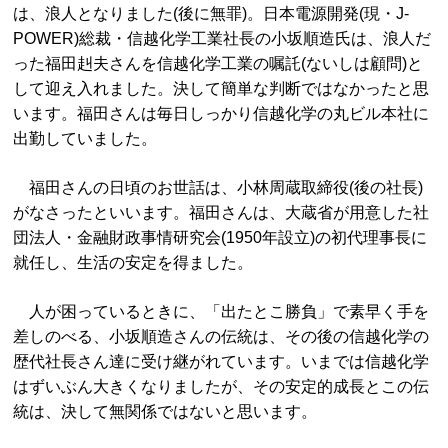
は、浪人となりました(後に無罪)。日本電源開発(現・J-
POWER)総裁・信越化学工業社長の小坂順造氏は、浪人だ
った福田赳夫さんを信越化学工業の嘱託(ないしは顧問)と
して迎え入れました。決して簡単な判断ではなかったと思
います。福田さんは毎日しっかり信越化学の丸ビル本社に
出勤していました。
福田さんの日頃のお世話は、小林周蔵取締役(後の社長)
がなさったといいます。福田さんは、大蔵省が用意した社
団法人・金融財政事情研究会(1950年設立)の初代理事長に
就任し、生活の安定を得ました。
人が困っているときに、「出たとこ勝負」で素早く手を
差しのべる、小坂順造さんの伝統は、その後の信越化学の
歴代社長さん達に受け継がれています。いまでは信越化学
はずいぶん大きくなりましたが、その安定的成長とこの伝
統は、決して無関係ではないと思います。