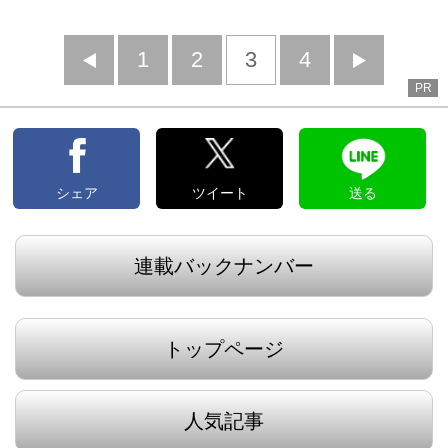
前
1
2
3
4
次
PR
へ
へ
シェア
ツイート
送る
連載バックナンバー
トップページ
人気記事