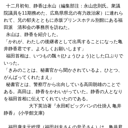
十二月初旬、静香は永山（編集部注：永山忠則氏。衆議
院議員を11期務めた、広島県県北の有力政治家）に連れら
れて、兄の郁夫とともに赤坂プリンスホテル別館にある福
田派 清和会の事務所を訪ねた。
永山は、静香を紹介した。
「かれが、わたしの後継者として出馬することになった亀
井静香君です。よろしくお願いします」
福田首相は、いつもの飄々(ひょうひょう)とした口ぶりで
いった。
「きみのことは、秘書官から聞かされているよ。ひとつ、
がんばってくれたまえ」
秘書官とは、警察庁から出向している高田朗雄のことで
ある。高田は、静香をかわいがっていた。静香の人となり
を福田首相に伝えてくれていたのである。
大下英治著『永田町ビッグバンの仕掛人 亀井
静香』 (小学館文庫)
福田康夫元総理（福田赳夫さんの息子さん）は、亀井君