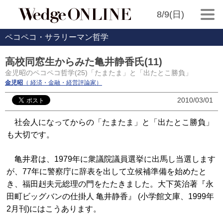
8/9(日)
ペコペコ・サラリーマン哲学
高校同窓生からみた亀井静香氏(11)
金児昭のペコペコ哲学(25)「たまたま」と「出たとこ勝負」
金児昭
（ 経済・金融・経営評論家）
2010/03/01
社会人になってからの「たまたま」と「出たとこ勝負」
も大切です。
亀井君は、1979年に衆議院議員選挙に出馬し当選します
が、77年に警察庁に辞表を出して立候補準備を始めたと
き、福田赳夫元総理の門をたたきました。大下英治著『永
田町ビッグバンの仕掛人 亀井静香』 (小学館文庫、1999年
2月刊)にはこうあります。