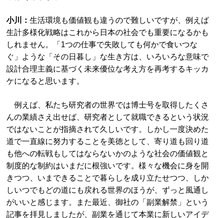
小川：
生活環境も価値観も違うので難しいですが、例えば
生計多様化戦略はこれから日本の社会でも重要になるかも
しれません。「1つの仕事で失敗しても何かで食いつな
ぐ」ような「その日暮し」な生き方は、いろいろな意味で
設計合理主義に基づく未来優位な考え方を再考するキッカ
ケになると思います。
例えば、私たち研究者の世界では博士号を取得したくさ
んの業績さえ出せば、研究者として就職できるという状況
ではないことが指摘されて久しいです。しかし一度決めた
道で一直線に努力することを美徳として、寄り道も回り道
も他への転戦もしてはならないかのような社会の価値観と
制度的な制約はいまだに根強いです。様々な機会に身を開
きつつ、いまできることで暮らしを成り立たせつつ、しか
しいつでもどの道にも戻れる世界のほうが、ずっと風通し
がいいと感じます。また最近、御社の「副業解禁」という
記事を拝見しましたが、副業を通じて本業に新しいアイデ