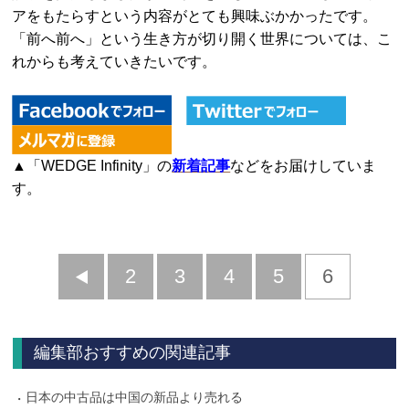
アをもたらすという内容がとても興味ぶかかったです。
「前へ前へ」という生き方が切り開く世界については、こ
れからも考えていきたいです。
▲「WEDGE Infinity」の
新着記事
などをお届けしていま
す。
前
2
3
4
5
6
へ
編集部おすすめの関連記事
日本の中古品は中国の新品より売れる