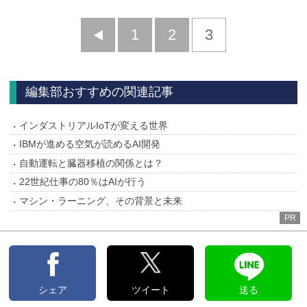
前
1
2
3
へ
編集部おすすめの関連記事
インダストリアルIoTが変える世界
IBMが進める空気が読めるAI開発
自動運転と臓器移植の関係とは？
22世紀仕事の80％はAIが行う
マシン・ラーニング、その背景と未来
PR
シェア
ツイート
送る