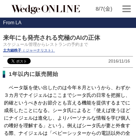
8/7(金)
From LA
来年にも発売される究極のAIの正体
スケジュール管理からレストランの予約まで
土方細秩子
（ ジャーナリスト）
2016/11/16
1年以内に販売開始
ベータ版を使い出したのは今年８月というから、わずか
３カ月でナイジェルはここまでシータ氏の日常を把握し、
的確というべきかお節介とも言える機能を提供するまでに
成長したことになる。シータ氏によると「使えば使うほど
にナイジェルは進化し、よりパーソナルな情報を学び個人
の嗜好を理解する」という。例えばシータ氏が妻と外食す
る際、ナイジェルは「ベビーシッターからの電話以外の全