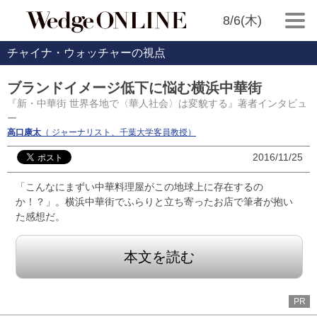
8/6(木)
チャイナ・ウォッチャーの視点
ブランドイメージ低下に悩む横浜中華街
『新・中華街 世界各地で〈華人社会〉は変貌する』著者インタビュ
ー
高口康太
（ ジャーナリスト、千葉大学客員教授）
2016/11/25
「こんなにまずい中華料理屋がこの地球上に存在するの
か！？」。横浜中華街でふらりと立ち寄ったお店で筆者が抱い
た感想だ。
本文を読む
PR