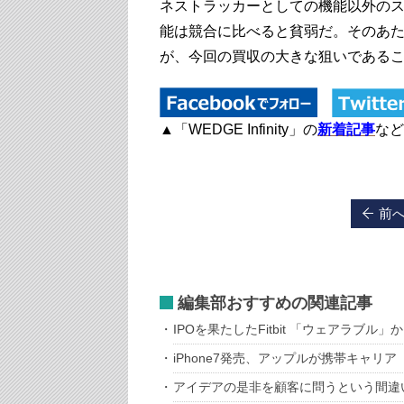
ネストラッカーとしての機能以外の
能は競合に比べると貧弱だ。そのあ
が、今回の買収の大きな狙いである
▲「WEDGE Infinity」の
新着記事
など
前
編集部おすすめの関連記事
IPOを果たしたFitbit 「ウェアラブ
iPhone7発売、アップルが携帯キャリア
アイデアの是非を顧客に問うという間違