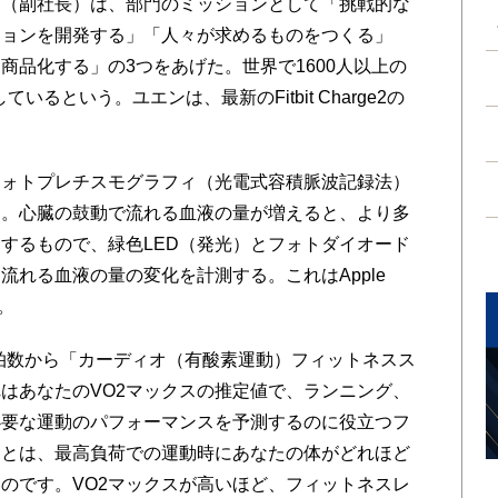
（副社長）は、部門のミッションとして「挑戦的な
ションを開発する」「人々が求めるものをつくる」
商品化する」の3つをあげた。世界で1600人以上の
いるという。ユエンは、最新のFitbit Charge2の
ォトプレチスモグラフィ（光電式容積脈波記録法）
る。心臓の鼓動で流れる血液の量が増えると、より多
するもので、緑色LED（発光）とフォトダイオード
流れる血液の量の変化を計測する。これはApple
。
測した心拍数から「カーディオ（有酸素運動）フィットネスス
はあなたのVO2マックスの推定値で、ランニング、
必要な運動のパフォーマンスを予測するのに役立つフ
スとは、最高負荷での運動時にあなたの体がどれほど
のです。VO2マックスが高いほど、フィットネスレ