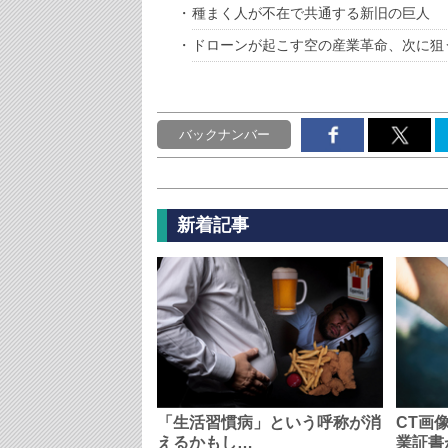
種まく人が不在で共通する新旧の巨人
ドローンが起こす空の産業革命、次に狙
バックナンバー
新着記事
「生活習慣病」という呼称が消
CT画
えるかもし…
業証書