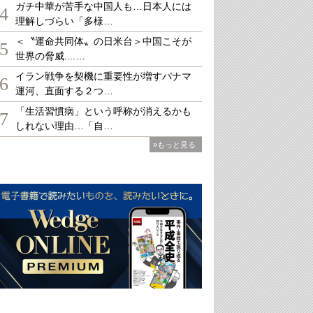
ガチ中華が苦手な中国人も…日本人には
4
理解しづらい「多様…
＜〝運命共同体〟の日米台＞中国こそが
5
世界の脅威....…
イラン戦争を契機に重要性が増すパナマ
6
運河、直面する２つ…
「生活習慣病」という呼称が消えるかも
7
しれない理由…「自…
»もっと見る