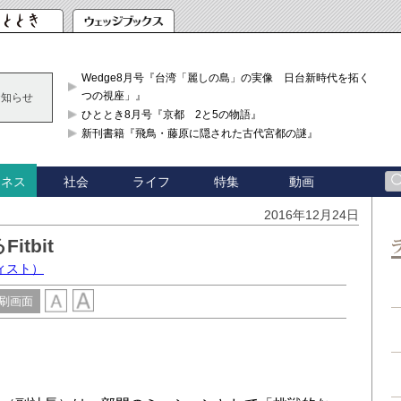
Wedge8月号『台湾「麗しの島」の実像 日台新時代を拓く「3
つの視座」』
お知らせ
ひととき8月号『京都 2と5の物語』
新刊書籍『飛鳥・藤原に隠された古代宮都の謎』
社会
ライフ
特集
動画
ジネス
2016年12月24日
tbit
ィスト）
刷画面