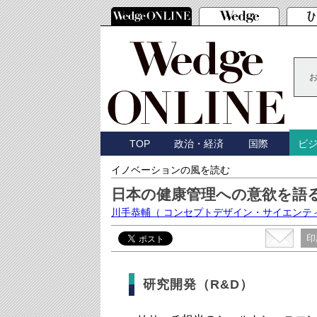
TOP
政治・経済
国際
ビ
イノベーションの風を読む
日本の健康管理への意欲を語るFi
川手恭輔
（ コンセプトデザイン・サイエンテ
印
研究開発（R&D）