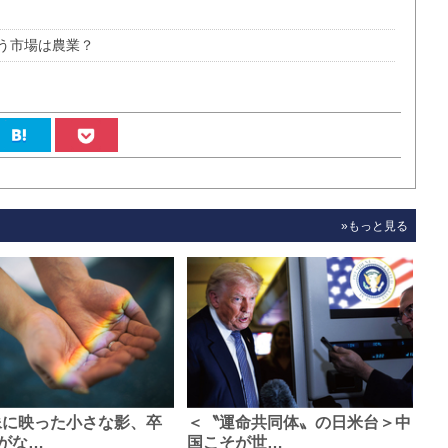
う市場は農業？
»もっと見る
像に映った小さな影、卒
＜〝運命共同体〟の日米台＞中
がな…
国こそが世…