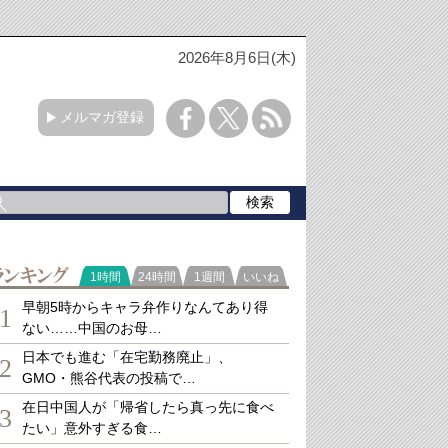
2026年8月6日(木)
メルマガ登録
ランキング
1時間
24時間
1週間
いいね
早朝5時からキャラ弁作りなんてあり得
1
ない……中国のお母…
日本でも進む「在宅勤務廃止」、
2
GMO・熊谷代表の投稿で…
在日中国人が「帰省したら真っ先に食べ
3
たい」意外すぎる食…