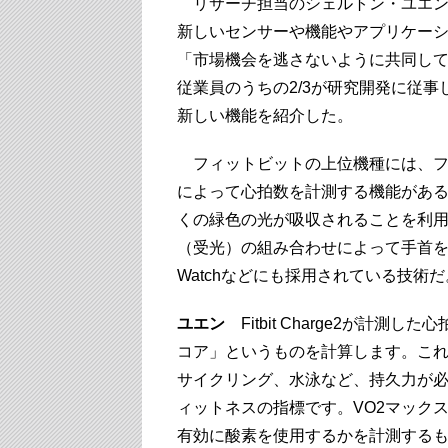
リサーチ担当のシェルトン・ユエン
新しいセンサーや機能やアプリケー
「市場機会を逃さないように共同して
従業員のうちの2/3が研究開発に従事して
新しい機能を紹介した。
フィットビットの上位機種には、フ
によって心拍数を計測する機能があ
くの緑色の光が吸収されることを利用
（受光）の組み合わせによって手首を
Watchなどにも採用されている技術だ
ユエン
Fitbit Charge2が計
コア」というものを計算します。これ
サイクリング、水泳など、持久力が
ィットネスの指標です。VO2マック
有効に酸素を使用するかを計測するも