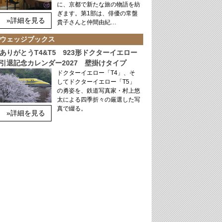
に、京都で新たな旅の物語を紡
ぎます。第1部は、俳優の常盤
»詳細を見る
貴子さんと仲間由紀…
ウェッジブックス
ありがとうT4&T5 923形ドクターイエロー
引退記念カレンダー2027 壁掛けタイプ
ドクターイエロー「T4」、そ
してドクターイエロー「T5」
の勇姿を、鉄道写真家・村上悠
太による四季折々の厳選した写
真で綴る。
»詳細を見る