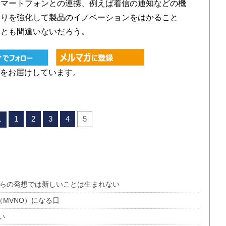
スマートフォンとの連携、例えば着信の通知などの機
たりを強化して製品のイノベーションをはかること
ことも間違いないだろう。
をお届けしています。
1
2
3
4
5
へ
ル」からの発想では新しいことは生まれない
（MVNO）になる日
い