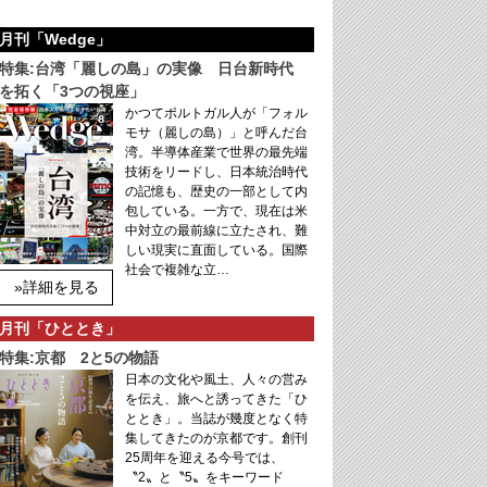
月刊「Wedge」
特集:台湾「麗しの島」の実像 日台新時代
を拓く「3つの視座」
かつてポルトガル人が「フォル
モサ（麗しの島）」と呼んだ台
湾。半導体産業で世界の最先端
技術をリードし、日本統治時代
の記憶も、歴史の一部として内
包している。一方で、現在は米
中対立の最前線に立たされ、難
しい現実に直面している。国際
社会で複雑な立…
»詳細を見る
月刊「ひととき」
特集:京都 2と5の物語
日本の文化や風土、人々の営み
を伝え、旅へと誘ってきた「ひ
ととき」。当誌が幾度となく特
集してきたのが京都です。創刊
25周年を迎える今号では、
〝2〟と〝5〟をキーワード