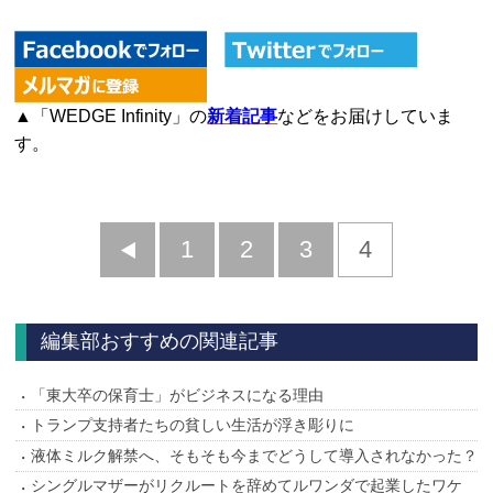
▲「WEDGE Infinity」の
新着記事
などをお届けしていま
す。
前
1
2
3
4
へ
編集部おすすめの関連記事
「東大卒の保育士」がビジネスになる理由
トランプ支持者たちの貧しい生活が浮き彫りに
液体ミルク解禁へ、そもそも今までどうして導入されなかった？
シングルマザーがリクルートを辞めてルワンダで起業したワケ