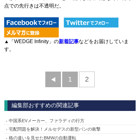
点での先行きは不透明だ。
▲「WEDGE Infinity」の
新着記事
などをお届けしていま
す。
前
1
2
へ
編集部おすすめの関連記事
中国系EVメーカー、ファラディの行方
宅配問題を解決！メルセデスの新型バンの衝撃
格の違いを見せたBMWの自動運転