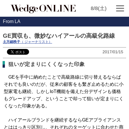
8/8(土)
From LA
GE買収も、微妙なハイアールの高級化路線
土方細秩子
（ ジャーナリスト）
2017/01/15
狙いが定まりにくくなった印象
GEを手中に納めたことで高級路線に切り替えるならば
それでも良いのだが、従来の顧客をも繫ぎ止めるために小
型家電も継続、しかしIoT機能を備えた分デザインも価格
もグレードアップ、ということで却って狙いが定まりにく
くなった印象がある。
ハイアールブランドを継続するならGEアプライアンス
とははっきり区別し、それぞれのターゲットに合わせた商