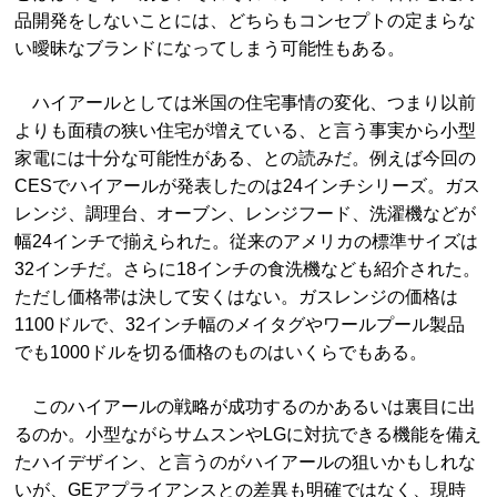
品開発をしないことには、どちらもコンセプトの定まらな
い曖昧なブランドになってしまう可能性もある。
ハイアールとしては米国の住宅事情の変化、つまり以前
よりも面積の狭い住宅が増えている、と言う事実から小型
家電には十分な可能性がある、との読みだ。例えば今回の
CESでハイアールが発表したのは24インチシリーズ。ガス
レンジ、調理台、オーブン、レンジフード、洗濯機などが
幅24インチで揃えられた。従来のアメリカの標準サイズは
32インチだ。さらに18インチの食洗機なども紹介された。
ただし価格帯は決して安くはない。ガスレンジの価格は
1100ドルで、32インチ幅のメイタグやワールプール製品
でも1000ドルを切る価格のものはいくらでもある。
このハイアールの戦略が成功するのかあるいは裏目に出
るのか。小型ながらサムスンやLGに対抗できる機能を備え
たハイデザイン、と言うのがハイアールの狙いかもしれな
いが、GEアプライアンスとの差異も明確ではなく、現時