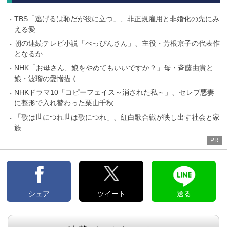
TBS「逃げるは恥だが役に立つ」、非正規雇用と非婚化の先にみ
える愛
朝の連続テレビ小説「べっぴんさん」、主役・芳根京子の代表作
となるか
NHK「お母さん、娘をやめてもいいですか？」母・斉藤由貴と
娘・波瑠の愛憎描く
NHKドラマ10「コピーフェイス～消された私～」、セレブ悪妻
に整形で入れ替わった栗山千秋
「歌は世につれ世は歌につれ」、紅白歌合戦が映し出す社会と家
族
PR
シェア
ツイート
送る