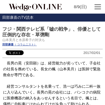
8/9(日)
田部康喜のTV読本
フジ・関西テレビ系「嘘の戦争」、俳優として
圧倒的な存在・草彅剛
山本美月と水原希子の対決も
田部康喜
（ コラムニスト）
2017/02/01
長男の晃（安田顕）は、経営能力が劣っていて、子会社
の社長を務めている。長女の楓（山本美月）は医師で緊急
救命が専門である。
経営コンサルタントを名乗って、浩一は巧みに二科一族
に入り込んでいく。長男の晃の会社には、バンコクの病院
に医療機器の納入をあっせんするという名目で。楓とは、
偶然に自転車にはねられてけがを負って助けられる。