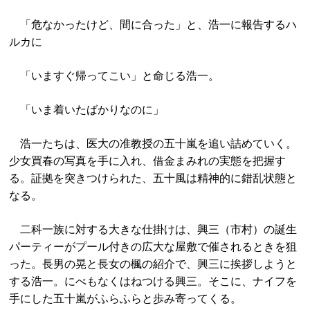
「危なかったけど、間に合った」と、浩一に報告するハ
ルカに
「いますぐ帰ってこい」と命じる浩一。
「いま着いたばかりなのに」
浩一たちは、医大の准教授の五十嵐を追い詰めていく。
少女買春の写真を手に入れ、借金まみれの実態を把握す
る。証拠を突きつけられた、五十風は精神的に錯乱状態と
なる。
二科一族に対する大きな仕掛けは、興三（市村）の誕生
パーティーがプール付きの広大な屋敷で催されるときを狙
った。長男の晃と長女の楓の紹介で、興三に挨拶しようと
する浩一。にべもなくはねつける興三。そこに、ナイフを
手にした五十嵐がふらふらと歩み寄ってくる。