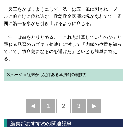
興三をかばうようにして、浩一は五十風に刺され、プー
ルに仰向けに倒れ込む。救急救命医師の楓があわてて、周
囲に浩一を水から引き上げるように命じる。
浩一は命をとりとめる。「これも計算していたのか」と
尋ねる見習のカズキ（菊池）に対して「内臓の位置を知っ
ていて、致命傷になるのを避けた」といとも簡単に答え
る。
次ページ » 従来から定評ある草彅剛の演技力
前
1
2
3
次
へ
へ
編集部おすすめの関連記事