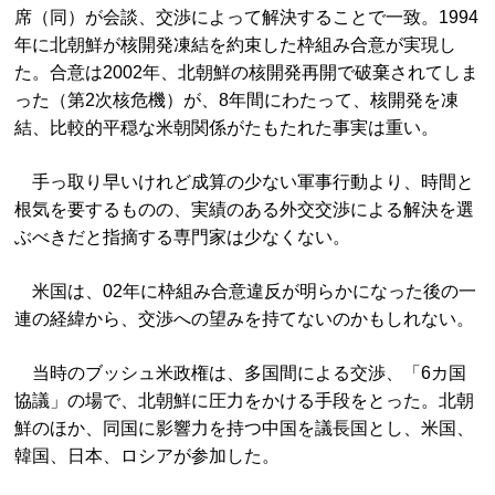
席（同）が会談、交渉によって解決することで一致。1994
年に北朝鮮が核開発凍結を約束した枠組み合意が実現し
た。合意は2002年、北朝鮮の核開発再開で破棄されてしま
った（第2次核危機）が、8年間にわたって、核開発を凍
結、比較的平穏な米朝関係がたもたれた事実は重い。
手っ取り早いけれど成算の少ない軍事行動より、時間と
根気を要するものの、実績のある外交交渉による解決を選
ぶべきだと指摘する専門家は少なくない。
米国は、02年に枠組み合意違反が明らかになった後の一
連の経緯から、交渉への望みを持てないのかもしれない。
当時のブッシュ米政権は、多国間による交渉、「6カ国
協議」の場で、北朝鮮に圧力をかける手段をとった。北朝
鮮のほか、同国に影響力を持つ中国を議長国とし、米国、
韓国、日本、ロシアが参加した。