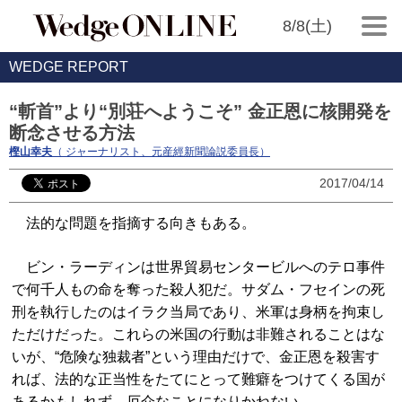
8/8(土)
WEDGE REPORT
“斬首”より“別荘へようこそ” 金正恩に核開発を
断念させる方法
樫山幸夫
（ ジャーナリスト、元産經新聞論説委員長）
2017/04/14
法的な問題を指摘する向きもある。
ビン・ラーディンは世界貿易センタービルへのテロ事件
で何千人もの命を奪った殺人犯だ。サダム・フセインの死
刑を執行したのはイラク当局であり、米軍は身柄を拘束し
ただけだった。これらの米国の行動は非難されることはな
いが、“危険な独裁者”という理由だけで、金正恩を殺害す
れば、法的な正当性をたてにとって難癖をつけてくる国が
あるかもしれず、厄介なことになりかねない。