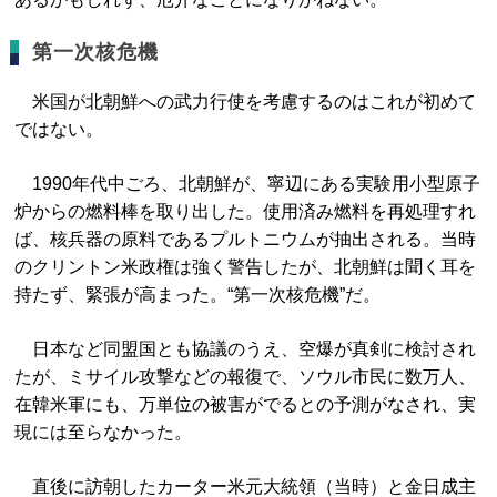
第一次核危機
米国が北朝鮮への武力行使を考慮するのはこれが初めて
ではない。
1990年代中ごろ、北朝鮮が、寧辺にある実験用小型原子
炉からの燃料棒を取り出した。使用済み燃料を再処理すれ
ば、核兵器の原料であるプルトニウムが抽出される。当時
のクリントン米政権は強く警告したが、北朝鮮は聞く耳を
持たず、緊張が高まった。“第一次核危機”だ。
日本など同盟国とも協議のうえ、空爆が真剣に検討され
たが、ミサイル攻撃などの報復で、ソウル市民に数万人、
在韓米軍にも、万単位の被害がでるとの予測がなされ、実
現には至らなかった。
直後に訪朝したカーター米元大統領（当時）と金日成主