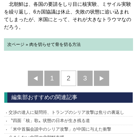
北朝鮮は、各国の要請をしり目に核実験、ミサイル実験
を繰り返し、6カ国協議は休止、失敗の状態に追い込まれ
てしまったが、米国にとって、それが大きなトラウマなの
だろう。
次ページ » 肉を切らせて骨を切る方法
前
1
2
3
次
へ
へ
編集部おすすめの関連記事
交渉の達人に疑問符、トランプのシリア攻撃は焦りの裏返し
〝四面「核」歌〟状態の日本が生き残る道
「米中首脳会談中のシリア攻撃」が中国に与えた衝撃