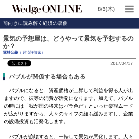
8/6(木)
前向きに読み解く経済の裏側
景気の予想屋は、どうやって景気を予想するの
か？
塚崎公義
（ 経済評論家）
2017/04/17
バブルが関係する場合もある
バブルになると、資産価格が上昇して利益を得る人が出
ますので、彼等の消費が活発になります。加えて、バブル
の時には「我が国の将来はバラ色だ」といった楽観ムード
が広がりますから、人々のサイフの紐も緩みますし、企業
の設備投資も活発化します。
バブルが崩壊すると、一転して景気が悪化します。人々