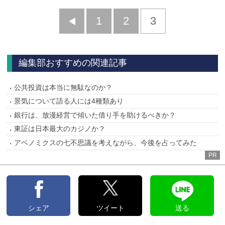
前
1
2
3
へ
編集部おすすめの関連記事
公共投資は本当に無駄なのか？
景気について語る人には4種類あり
銀行は、放漫経営で傾いた借り手を助けるべきか？
東証は日本最大のカジノか？
アベノミクスの七不思議を考えながら、今後を占ってみた
PR
シェア
ツイート
送る