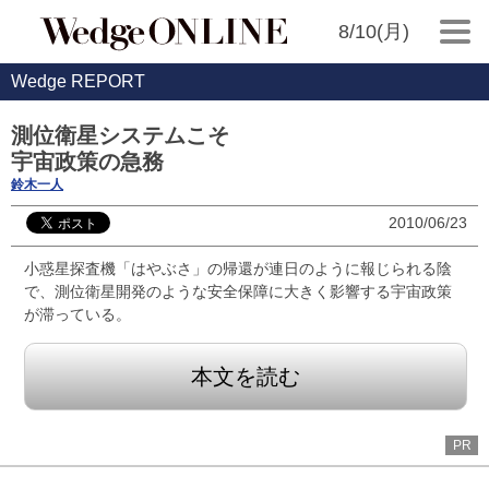
8/10(月)
Wedge REPORT
測位衛星システムこそ
宇宙政策の急務
鈴木一人
2010/06/23
小惑星探査機「はやぶさ」の帰還が連日のように報じられる陰
で、測位衛星開発のような安全保障に大きく影響する宇宙政策
が滞っている。
本文を読む
PR