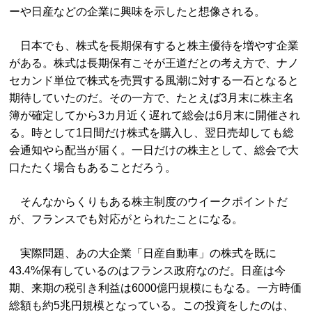
ーや日産などの企業に興味を示したと想像される。
日本でも、株式を長期保有すると株主優待を増やす企業
がある。株式は長期保有こそが王道だとの考え方で、ナノ
セカンド単位で株式を売買する風潮に対する一石となると
期待していたのだ。その一方で、たとえば3月末に株主名
簿が確定してから3カ月近く遅れて総会は6月末に開催され
る。時として1日間だけ株式を購入し、翌日売却しても総
会通知やら配当が届く。一日だけの株主として、総会で大
口たたく場合もあることだろう。
そんなからくりもある株主制度のウイークポイントだ
が、フランスでも対応がとられたことになる。
実際問題、あの大企業「日産自動車」の株式を既に
43.4%保有しているのはフランス政府なのだ。日産は今
期、来期の税引き利益は6000億円規模にもなる。一方時価
総額も約5兆円規模となっている。この投資をしたのは、