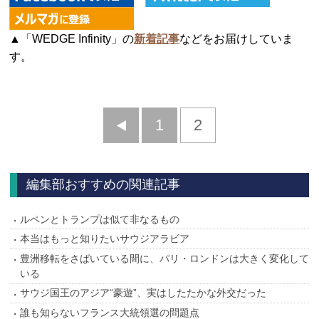
▲「WEDGE Infinity」の
新着記事
などをお届けしていま
す。
前
1
2
へ
編集部おすすめの関連記事
ルペンとトランプは似て非なるもの
本当はもっと知りたいサウジアラビア
豊洲移転をさばいている間に、パリ・ロンドンは大きく変化して
いる
サウジ国王のアジア“豪遊”、実はしたたかな外交だった
誰も知らないフランス大統領選の問題点