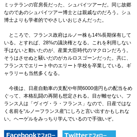
ミッテランの官房長だった、シュバイツアーだ。同じ故郷
なのであのシュバイツアー博士とは親戚なのだろう。シュ
博士よりも学者的でやさしいおじさんだった。
ところで、フランス政府はルノー株も14%長期保有して
いる。とすれば、28%の議決権となる。これを利用しない
手はないと動いたのが、産業大臣時代のマクロンだろう。
そうはさせぬと騒いだのがカルロスゴーンだった。共に、
フランスでエリート中のエリート学校を卒業している。ギ
ャラリーも当然多くなる。
今後は、日産自動車の支配や年間6000億円もの配当をめ
ぐって、本格乱闘の再開も想定される。目が離せない。フ
ランス人は「ヴィヴ・ラ・フランス」なので、日産ではな
く名前を“ルノーフランス産”にしろと言い出すかもしれな
い。ヘーゲルをみっちり学んでいるので手強いぞ。