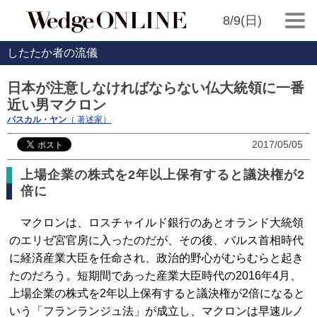
8/9(日)
したたか者の流儀
日本が注意しなければならない仏大統領に一番
近い男マクロン
パスカル・ヤン
（ 著述家）
2017/05/05
上場企業の株式を2年以上保有すると議決権が2
倍に
マクロンは、ロスチャイルド銀行のあとオランド大統領
のエリゼ宮官房に入ったのだが、その後、バルス首相時代
に経済産業大臣を任命され、政治的野心がむらむらと起き
たのだろう。短期間であった産業大臣時代の2016年4月、
上場企業の株式を2年以上保有すると議決権が2倍になると
いう「フランランジュ法」が成立し、マクロンは早速ルノ