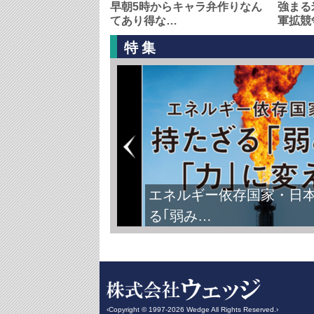
早朝5時からキャラ弁作りなん
強まる
てあり得な…
軍拡競
特集
エネルギー依存国家・日
る｢弱み…
‹Copyright © 1997-2026 Wedge All Rights Reserved.›