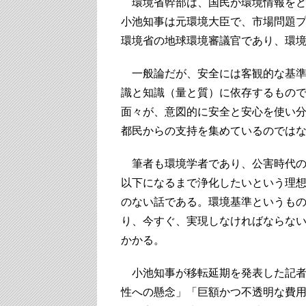
環境省幹部は、国民が環境情報をど
小池知事は元環境大臣で、市場問題
環境省の地球環境審議官であり、環
一般論だが、安全には客観的な基準
識と知識（量と質）に依存するもの
面々が、意図的に安全と安心を使い
都民からの支持を集めているのでは
筆者も環境学者であり、公害時代の
以下になるまで浄化したいという理
のない話である。環境基準というも
り、今すぐ、実現しなければならな
かかる。
小池知事が移転延期を発表した記者
性への懸念」「巨額かつ不透明な費