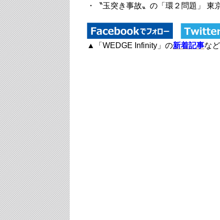
・〝玉突き事故〟の「環２問題」 東
▲「WEDGE Infinity」の
新着記事
など