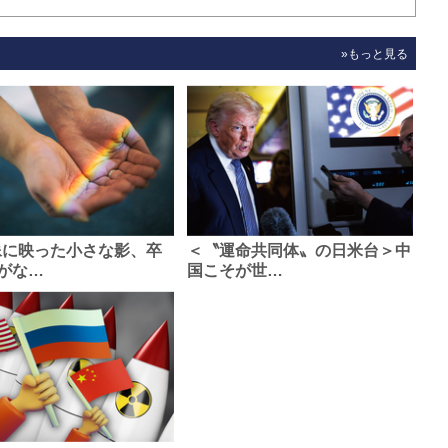
»もっと見る
像に映った小さな影、卒
＜〝運命共同体〟の日米台＞中
がな…
国こそが世…