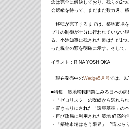
念は完全に解決しており、残りの2つ
会選挙を待って、まだまだ数カ月、
移転が完了するまでは、築地市場を
ブリの制御が十分に行われていない
る。小池知事に残された道はただ1つ
った税金の額を明確に示す。そして
イラスト：RINA YOSHIOKA
現在発売中の
Wedge5月号
では、
以
■特集「築地移転問題にみる日本の病
・「ゼロリスク」の呪縛から逃れら
・置き去りにされた「環境基準」の
・再び政局に利用された築地 経済的
・「築地市場はもう限界」 〝宙ぶら