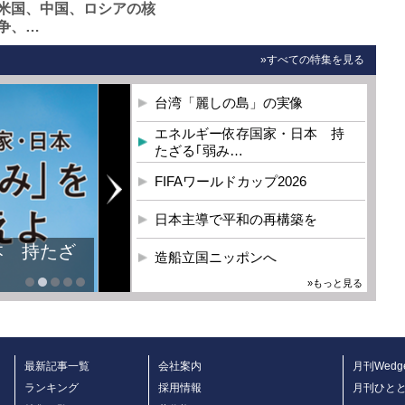
米国、中国、ロシアの核
争、…
»すべての特集を見る
台湾「麗しの島」の実像
エネルギー依存国家・日本 持
たざる｢弱み…
FIFAワールドカップ2026
日本主導で平和の再構築を
本 持たざ
造船立国ニッポンへ
»もっと見る
最新記事一覧
会社案内
月刊Wedg
ランキング
採用情報
月刊ひと