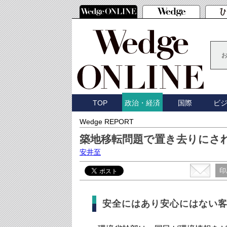
TOP
国際
ビ
政治・経済
Wedge REPORT
築地移転問題で置き去りにさ
安井至
印
安全にはあり安心にはない