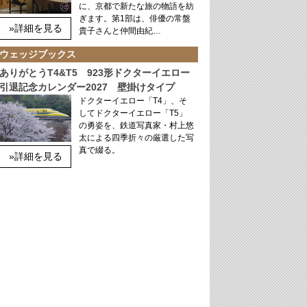
に、京都で新たな旅の物語を紡
ぎます。第1部は、俳優の常盤
»詳細を見る
貴子さんと仲間由紀…
ウェッジブックス
ありがとうT4&T5 923形ドクターイエロー
引退記念カレンダー2027 壁掛けタイプ
ドクターイエロー「T4」、そ
してドクターイエロー「T5」
の勇姿を、鉄道写真家・村上悠
太による四季折々の厳選した写
真で綴る。
»詳細を見る