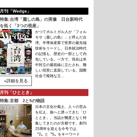
月刊「Wedge」
特集:台湾「麗しの島」の実像 日台新時代
を拓く「3つの視座」
かつてポルトガル人が「フォル
モサ（麗しの島）」と呼んだ台
湾。半導体産業で世界の最先端
技術をリードし、日本統治時代
の記憶も、歴史の一部として内
包している。一方で、現在は米
中対立の最前線に立たされ、難
しい現実に直面している。国際
社会で複雑な立…
»詳細を見る
月刊「ひととき」
特集:京都 2と5の物語
日本の文化や風土、人々の営み
を伝え、旅へと誘ってきた「ひ
ととき」。当誌が幾度となく特
集してきたのが京都です。創刊
25周年を迎える今号では、
〝2〟と〝5〟をキーワード