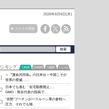
2026年8月6日(木)
メルマガ登録
ランキング
1時間
24時間
1週間
いいね
＜〝運命共同体〟の日米台＞中国こそが
1
世界の脅威....…
日本でも進む「在宅勤務廃止」、
2
GMO・熊谷代表の投稿で…
“劣勢”プーチンがベラルーシ軍の参戦へ
3
圧力、それでも独…