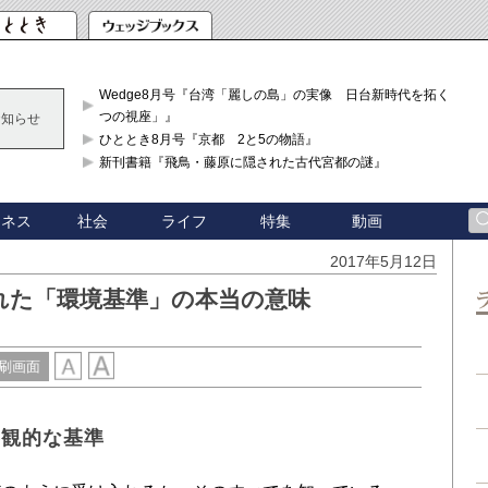
Wedge8月号『台湾「麗しの島」の実像 日台新時代を拓く「3
つの視座」』
お知らせ
ひととき8月号『京都 2と5の物語』
新刊書籍『飛鳥・藤原に隠された古代宮都の謎』
ジネス
社会
ライフ
特集
動画
2017年5月12日
れた「環境基準」の本当の意味
刷画面
客観的な基準