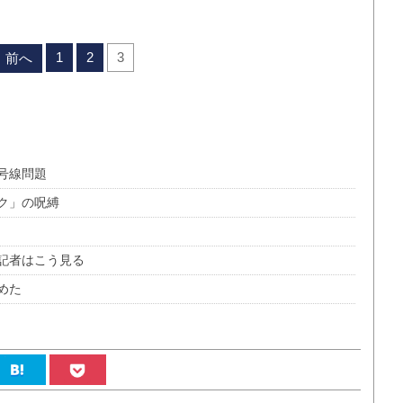
1
2
3
前へ
号線問題
ク」の呪縛
記者はこう見る
めた