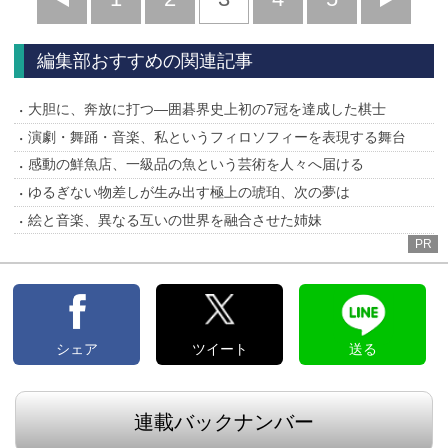
へ
へ
編集部おすすめの関連記事
大胆に、奔放に打つ―囲碁界史上初の7冠を達成した棋士
演劇・舞踊・音楽、私というフィロソフィーを表現する舞台
感動の鮮魚店、一級品の魚という芸術を人々へ届ける
ゆるぎない物差しが生み出す極上の琥珀、次の夢は
絵と音楽、異なる互いの世界を融合させた姉妹
PR
シェア
ツイート
送る
連載バックナンバー