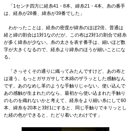
「1センチ四方に経糸41・8本。緯糸21・4本。糸の番手
は、経糸が28番、緯糸が39番でした」
わかったことは、経糸の密度が緯糸のほぼ2倍。普通は
経と緯の割合は1対1なのだが、この布は2対1の割合で経糸
が多く緯糸が少ない。糸の太さを表す番手は、細いほど数
字が大きくなるので、経糸より緯糸のほうが細いことにな
る。
「さっそくその通りに織ってみたんですけど、あの布と
は違う。もっとガサガサして木綿のザラッとした感触なん
です。あのなめし革のような手触りじゃない。使い込んで
あの感触が生まれたのなら、最初から使い込まれた手触り
のものを織れないかと考えて、経糸をより細い糸にして60
本、緯糸を20本と3対1にすると、同じ手触りでキリッとし
た経の色ができると、たどり着いたわけです」