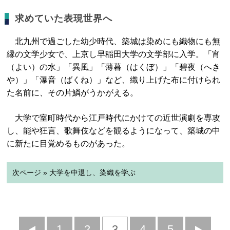
求めていた表現世界へ
北九州で過ごした幼少時代、築城は染めにも織物にも無
縁の文学少女で、上京し早稲田大学の文学部に入学。「宵
（よい）の水」「異風」「薄暮（はくぼ）」「碧夜（へき
や）」「瀑音（ばくね）」など、織り上げた布に付けられ
た名前に、その片鱗がうかがえる。
大学で室町時代から江戸時代にかけての近世演劇を専攻
し、能や狂言、歌舞伎などを観るようになって、築城の中
に新たに目覚めるものがあった。
次ページ » 大学を中退し、染織を学ぶ
前
1
2
3
4
5