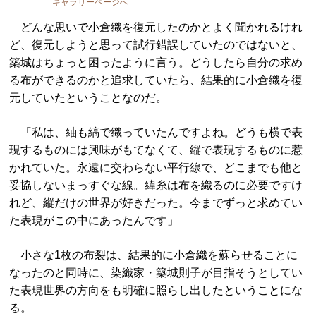
ギャラリーページへ
どんな思いで小倉織を復元したのかとよく聞かれるけれ
ど、復元しようと思って試行錯誤していたのではないと、
築城はちょっと困ったように言う。どうしたら自分の求め
る布ができるのかと追求していたら、結果的に小倉織を復
元していたということなのだ。
「私は、紬も縞で織っていたんですよね。どうも横で表
現するものには興味がもてなくて、縦で表現するものに惹
かれていた。永遠に交わらない平行線で、どこまでも他と
妥協しないまっすぐな線。緯糸は布を織るのに必要ですけ
れど、縦だけの世界が好きだった。今までずっと求めてい
た表現がこの中にあったんです」
小さな1枚の布裂は、結果的に小倉織を蘇らせることに
なったのと同時に、染織家・築城則子が目指そうとしてい
た表現世界の方向をも明確に照らし出したということにな
る。