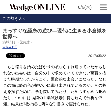
8/6(木)
この熱き人々
まっすぐな経糸の遊び―現代に生きる小倉織を
世界へ
築城則子（染織家）
吉永みち子
2017/05/22
もし織りを始めたばかりの頃ならすれ違っていたかもし
れない出会いは、自分の中で求めていてできない葛藤を抱
えた時期だったからこそ、運命的な出会いになった。なぜ
この布は経の色が鮮やかに織り出されているのか。その答
えを探すために、糸を抜いてみたり、ためつすがめつ眺め
たり、ついには福岡の工業試験場に持ち込んで分析を依
頼。結果は1枚の紙に簡単な手書きで届けられた。