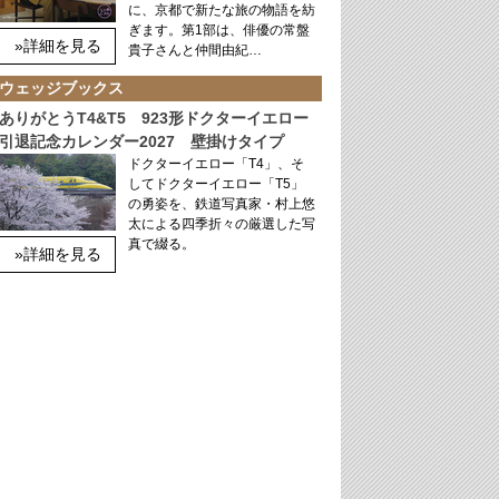
に、京都で新たな旅の物語を紡
ぎます。第1部は、俳優の常盤
»詳細を見る
貴子さんと仲間由紀…
ウェッジブックス
ありがとうT4&T5 923形ドクターイエロー
引退記念カレンダー2027 壁掛けタイプ
ドクターイエロー「T4」、そ
してドクターイエロー「T5」
の勇姿を、鉄道写真家・村上悠
太による四季折々の厳選した写
真で綴る。
»詳細を見る