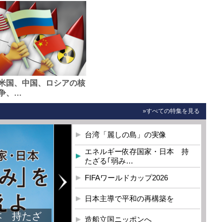
米国、中国、ロシアの核
争、…
»すべての特集を見る
台湾「麗しの島」の実像
エネルギー依存国家・日本 持
たざる｢弱み…
FIFAワールドカップ2026
日本主導で平和の再構築を
本 持たざ
造船立国ニッポンへ