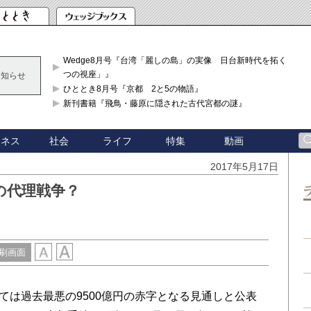
Wedge8月号『台湾「麗しの島」の実像 日台新時代を拓く「3
つの視座」』
お知らせ
ひととき8月号『京都 2と5の物語』
新刊書籍『飛鳥・藤原に隠された古代宮都の謎』
ジネス
社会
ライフ
特集
動画
2017年5月17日
の代理戦争？
刷画面
ては過去最悪の9500億円の赤字となる見通しと公表