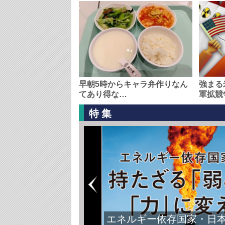
早朝5時からキャラ弁作りなん
強まる
てあり得な…
軍拡競
特集
エネルギー依存国家・日