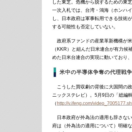
した東芝。危機から脱するための東芝
一次入札では、台湾・鴻海（ホンハイ
し、日本政府は軍事転用できる技術
する可能性も否定していない。
政府系ファンドの産業革新機構が米
（KKR）と組んだ日米連合が有力候
めた日米台連合の実現に動いており
米中の半導体争奪の代理戦
こうした買収劇の背後に大国間の政
ニックステレビ）。5月9日の「総編
（
http://v.ifeng.com/video_7005177.sh
日本政府が外為法の適用も辞さない
府は（外為法の適用について）明確