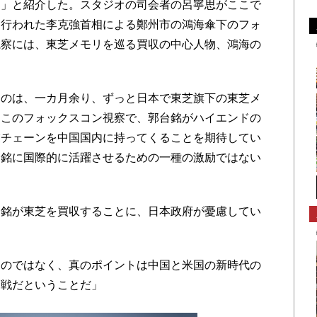
る」と紹介した。スタジオの司会者の呂寧思がここで
日行われた李克強首相による鄭州市の鴻海傘下のフォ
視察には、東芝メモリを巡る買収の中心人物、鴻海の
のは、一カ月余り、ずっと日本で東芝旗下の東芝メ
はこのフォックスコン視察で、郭台銘がハイエンドの
業チェーンを中国国内に持ってくることを期待してい
台銘に国際的に活躍させるための一種の激励ではない
銘が東芝を買収することに、日本政府が憂慮してい
のではなく、真のポイントは中国と米国の新時代の
奪戦だということだ」