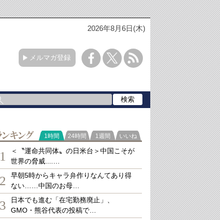
2026年8月6日(木)
メルマガ登録
ランキング
1時間
24時間
1週間
いいね
＜〝運命共同体〟の日米台＞中国こそが
1
世界の脅威....…
早朝5時からキャラ弁作りなんてあり得
2
ない……中国のお母…
日本でも進む「在宅勤務廃止」、
3
GMO・熊谷代表の投稿で…