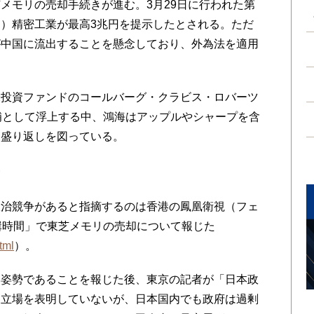
メモリの売却手続きが進む。3月29日に行われた第
）精密工業が最高3兆円を提示したとされる。ただ
が中国に流出することを懸念しており、外為法を適用
投資ファンドのコールバーグ・クラビス・ロバーツ
補として浮上する中、鴻海はアップルやシャープを含
、盛り返しを図っている。
争
治競争があると指摘するのは香港の鳳凰衛視（フェ
輯時間」で東芝メモリの売却について報じた
tml
）。
姿勢であることを報じた後、東京の記者が「日本政
な立場を表明していないが、日本国内でも政府は過剰