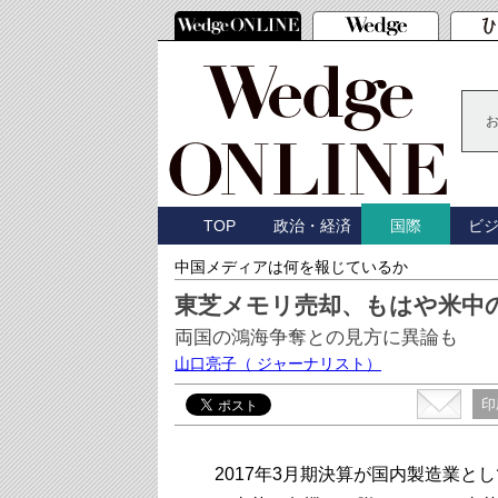
TOP
政治・経済
ビ
国際
中国メディアは何を報じているか
東芝メモリ売却、もはや米中
両国の鴻海争奪との見方に異論も
山口亮子
（ ジャーナリスト）
印
2017年3月期決算が国内製造業とし