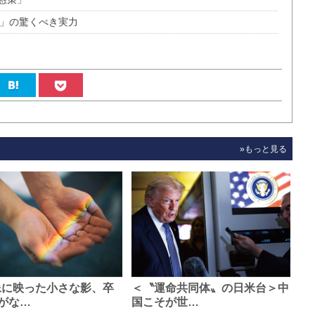
C」の驚くべき実力
»もっと見る
像に映った小さな影、卒
＜〝運命共同体〟の日米台＞中
がな…
国こそが世…