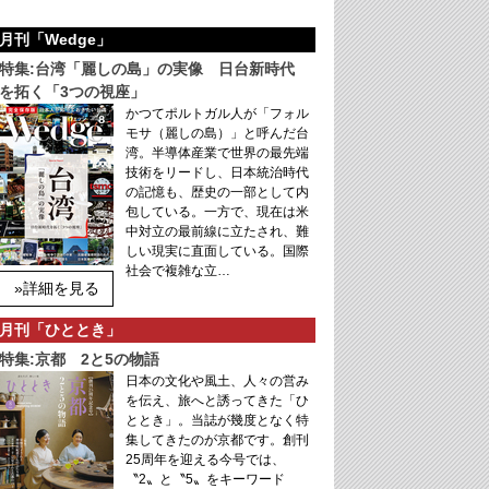
月刊「Wedge」
特集:台湾「麗しの島」の実像 日台新時代
を拓く「3つの視座」
かつてポルトガル人が「フォル
モサ（麗しの島）」と呼んだ台
湾。半導体産業で世界の最先端
技術をリードし、日本統治時代
の記憶も、歴史の一部として内
包している。一方で、現在は米
中対立の最前線に立たされ、難
しい現実に直面している。国際
社会で複雑な立…
»詳細を見る
月刊「ひととき」
特集:京都 2と5の物語
日本の文化や風土、人々の営み
を伝え、旅へと誘ってきた「ひ
ととき」。当誌が幾度となく特
集してきたのが京都です。創刊
25周年を迎える今号では、
〝2〟と〝5〟をキーワード