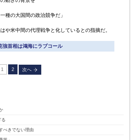
連の動きの背景を
一種の大国間の政治競争だ」
はや米中間の代理戦争と化しているとの指摘だ。
李克強首相は鴻海にラブコール
1
2
次へ
か
ぎる
すべきでない理由
愚策」