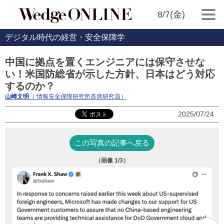
8/7(金)
デジタル時代の経営・安全保障学
中国に拠点を置くエンジニアには保守させな
い！米国防総省が示した方針、日本はどう対応
するのか？
山崎文明
（ 情報安全保障研究所首席研究員）
2025/07/24
この写真の記事へ戻る
（画像
1
/3）
イ