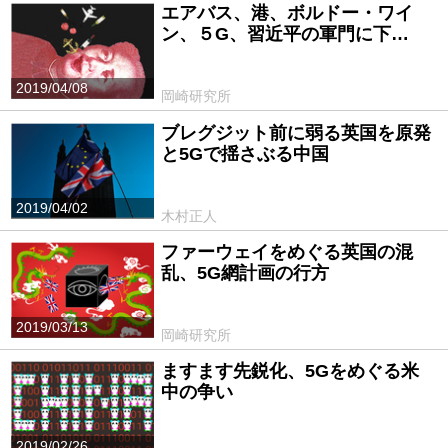
エアバス、港、ボルドー・ワイ
ン、５G、習近平の軍門に下…
2019/04/08
岡崎研究所
ブレグジット前に弱る英国を原発
と5Gで揺さぶる中国
2019/04/02
木村正人
ファーウェイをめぐる英国の混
乱、5G網計画の行方
2019/03/13
岡崎研究所
ますます先鋭化、5Gをめぐる米
中の争い
2019/02/26