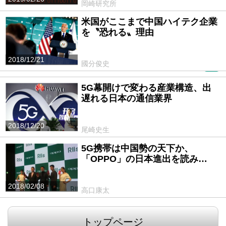
岡崎研究所
米国がここまで中国ハイテク企業
を〝恐れる〟理由
2018/12/21
國分俊史
PR
5G幕開けで変わる産業構造、出
遅れる日本の通信業界
2018/12/20
尾崎史生
5G携帯は中国勢の天下か、
「OPPO」の日本進出を読み…
2018/02/08
高口康太
トップページ